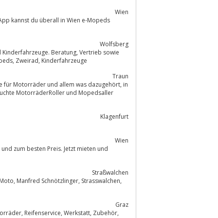
Wien
-App kannst du überall in Wien e-Mopeds
Wolfsberg
Reparatur und Servicestelle in Wolfsberg/Kärnten.Fahrrad, Kleinkrafträder, Mopeds, Zweirad, Kinderfahrzeuge
Traun
r Motorräder und allem was dazugehört, in
uchte MotorräderRoller und Mopedsaller
Klagenfurt
Wien
Straßwalchen
Graz