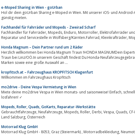
e-Moped Sharing in Wien - goUrban
Hol dir dein goUrban Sharing e-Moped in Wien. Mit unserer iOS- und Android
günstig mieten.
Fachhandel für Fahrräder und Mopeds - Zweirad Scharf
Fachhändler für Fahrräder, Mopeds, Enduro, Motorroller, Elektrofahrräder und Kinderfahrzeuge. Beratung, Vertrieb sowie
Honda Magnum – Dein Partner rund um 2 Räder
Herzlich willkommen bei Honda Magnum Traun !HONDA MAGNUMDein Experte fü
Traun bei Linz/OÖ.In unserem Geschäft findest Du:Honda-Neufahrzeugegebra
Marken sowie eine große Auswahl an ...
kropfitsch.at – Fahrzeughaus KROPFITSCH Klagenfurt
Willkommen im Fahrzeughaus Kropfitsch
mo2drive - Deine Vespa Vermietung in Wien
Miete deine mo2drive Vespa in Wien monats- und saisonweise! Einfach, schnell und zum besten Preis. Jetzt mieten und
losfahren! ✓
Mopeds, Roller, Quads, GoKarts, Reparatur-Werkstätte
Gebrauchtfahrzeuge, Neufahrzeuge, Mopeds, Roller, Derbi, Vespa, Quads, CF-Moto, Manfred Schnötzlinger, Strasswalchen,
Land Salzburg, Österreich
Motorrad Klug GmbH
Motorrad Klug GmbH - 8053, Graz (Steiermark) , Motorradbekleidung, Neumotorräder, Reifenservice, Werkstatt, Zubehör,