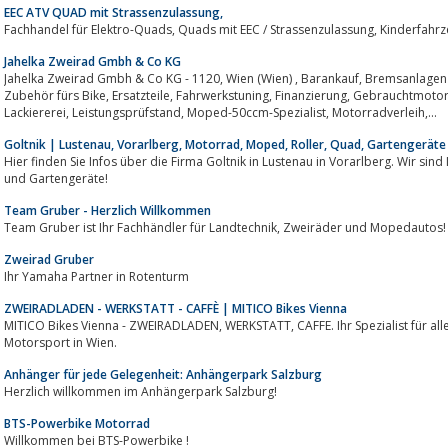
EEC ATV QUAD mit Strassenzulassung,
Jahelka Zweirad Gmbh & Co KG
Jahelka Zweirad Gmbh & Co KG - 1120, Wien (Wien) , Barankauf, Bremsanlagen Reparatur und Tuning, Customizing, Elektronik
Zubehör fürs Bike, Ersatzteile, Fahrwerkstuning, Finanzierung, Gebrauchtmotorräder, Gebrauchtquads, Havariedienst,
Lackiererei, Leistungsprüfstand, Moped-50ccm-Spezialist, Motorradverleih,...
Goltnik | Lustenau, Vorarlberg, Motorrad, Moped, Roller, Quad, Gartengeräte
Hier finden Sie Infos über die Firma Goltnik in Lustenau in Vorarlberg. Wir sind Ihr Experte für 
und Gartengeräte!
Team Gruber - Herzlich Willkommen
Team Gruber ist Ihr Fachhändler für Landtechnik, Zweiräder und Mopedautos!
Zweirad Gruber
Ihr Yamaha Partner in Rotenturm
ZWEIRADLADEN - WERKSTATT - CAFFÈ | MITICO Bikes Vienna
MITICO Bikes Vienna - ZWEIRADLADEN, WERKSTATT, CAFFE. Ihr Spezialist für alles rund um Fahrrad, Elektromobilität und
Motorsport in Wien.
Anhänger für jede Gelegenheit: Anhängerpark Salzburg
Herzlich willkommen im Anhängerpark Salzburg!
BTS-Powerbike Motorrad
Willkommen bei BTS-Powerbike !