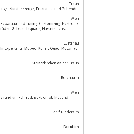
Traun
Fachhandel für Elektro-Quads, Quads mit EEC / Strassenzulassung, Kinderfahrzeuge, Nutzfahrzeuge, Ersatzteile und Zubehör
Wien
Lustenau
Moped, Roller, Quad, Motorrad
Steinerkirchen an der Traun
Rotenturm
Wien
Anif-Niederalm
Dornbirn