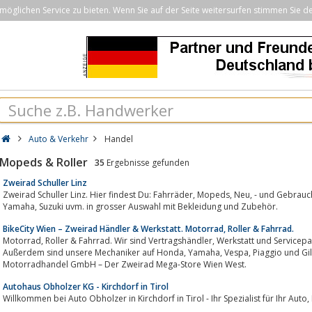
öglichen Service zu bieten. Wenn Sie auf der Seite weitersurfen stimmen Sie d
Auto & Verkehr
Handel
Mopeds & Roller
35
Ergebnisse gefunden
Zweirad Schuller Linz
Zweirad Schuller Linz. Hier findest Du: Fahrräder, Mopeds, Neu, - und Gebrauchtmotorräder von Vespa, Piaggio, Kawasaki,
Yamaha, Suzuki uvm. in grosser Auswahl mit Bekleidung und Zubehör.
BikeCity Wien – Zweirad Händler & Werkstatt. Motorrad, Roller & Fahrrad.
Motorrad, Roller & Fahrrad. Wir sind Vertragshändler, Werkstatt und Servicepartner für Kawasaki, Suzuki, Kymco und Rieju.
Außerdem sind unsere Mechaniker auf Honda, Yamaha, Vespa, Piaggio und Gilera spezialisiert ... BikeCity - Holzer
Motorradhandel GmbH – Der Zweirad Mega-Store Wien West.
Autohaus Obholzer KG - Kirchdorf in Tirol