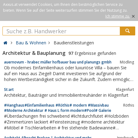
Axxus.at verwendet Cookies, um Ihnen den bestmöglichen Service zu
bieten. Wenn Sie auf der Seite weitersurfen stimmen Sie der Nutzung zu.
×
Ich stimme zu.
Bau & Wohnen
Baudienstleistungen
Architektur & Bauplanung
97
Ergebnisse gefunden
auernovum - hrabec müller hofbauer bau und planungs gmbh
Mödling
Ob modernes Einfamilienhaus oder luxuriöse Villa – bauen Sie
auf ein Haus aus Ziegel! Damit investieren Sie aufgrund der
hohen Wertbeständigkeit sicher in die Zukunft. Zudem ermöglicht
die Druckfestigkeit, das gesamte Haus aus dem gleichen
St:art
Klagenfurt
Material zu bauen – so lassen sich Wärmebrücken verhindern
Architektur, Bauträger und Immobilientreuhänder in Klagenfurt
und maximale...
#Hanghaus#Einfamilienhaus #Röthis# modern #Massivbau
Röthis
#Moderne Architektur # Haus L form modern#Pool# Galerie
#Überdachungen frei schwebend #lichtdurchflutet #Holzböden
#Zimmertüren lackiert #Feinsteinzeug #moderne architektur
#Möbel # Tischlerarbeiten # frei stehende Badewanne#
lichtdurchflutet# Hanghaus
Architekt Albrecht Prokop | Architektur und mehr
Innsbruck