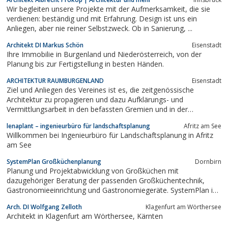
Wir begleiten unsere Projekte mit der Aufmerksamkeit, die sie
verdienen: beständig und mit Erfahrung. Design ist uns ein
Anliegen, aber nie reiner Selbstzweck. Ob in Sanierung, ...
Architekt DI Markus Schön
Eisenstadt
Ihre Immobilie in Burgenland und Niederösterreich, von der
Planung bis zur Fertigstellung in besten Händen.
ARCHITEKTUR RAUMBURGENLAND
Eisenstadt
Ziel und Anliegen des Vereines ist es, die zeitgenössische
Architektur zu propagieren und dazu Aufklärungs- und
Vermittlungsarbeit in den befassten Gremien und in der
Öffentlichkeit zu leisten.
lenaplant – ingenieurbüro für landschaftsplanung
Afritz am See
Willkommen bei Ingenieurbüro für Landschaftsplanung in Afritz
am See
SystemPlan Großküchenplanung
Dornbirn
Planung und Projektabwicklung von Großküchen mit
dazugehöriger Beratung der passenden Großküchentechnik,
Gastronomieeinrichtung und Gastronomiegeräte. SystemPlan ist
ein innovatives unabhängiges Planungsbüro für die
Arch. DI Wolfgang Zelloth
Klagenfurt am Wörthersee
Küchenplanung von Großkücheneinrichtungen mit
Architekt in Klagenfurt am Wörthersee, Kärnten
Großküchengeräten. Egal ob Gastronomieplanungen oder...