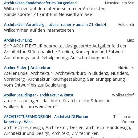
Architekten Kandelsdorfer im Burgenland
Neusiedl am See
Willkommen auf den Internetseiten der Architekten
Kandelsdorfer ZT GmbH in Neusiedl am See
Architekten Vorarlberg – atelier rainer + amann ZT-GmbH
Feldkirch
Willkommen auf den Internetseiten
Architektur Linz
Linz
S+P ARCHITEKTUR bearbeitet das gesamte Aufgabenfeld der
Architektur. Städtebauliche Studien, Konzeption und Entwurf,
Ausführungs- und Detailplanung, Ausschreibung und
Bauaufsicht.Unser Spektrum umfasst Wohnbauten,
Atelier Ender | Architektur
Nüziders
Bauträgerprojekte, öffentliche Bauten, Kultur-, Bildungs-, Büro-,
Atelier Ender Architektur · Architekturbüro in Bludenz, Nüziders,
Verwaltungs- und Gewerbebauten, Bauten...
Vorarlberg · Architektur, Raumgestaltung, Sanierungsplanung
vom Entwurf bis zur Bauleitung.
Atelier Staudinger - architektur & kunst
Wolkersdorf
atelier staudinger - das büro für architektur & kunst in
wolkersdorf im weinviertel"
ARCHITECTUREANDDESIGN - Architekt DI Florian
Tulln an der
Kopetzky - Wien
Donau
architecture, design, Architektur, Design, architectureanddesign,
Architektur und Design, Architekt, Ziviltechniker,