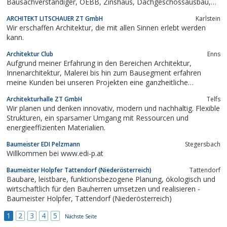
Bausachverständiger, OEBB, Zinshaus, Dachgeschossausbau,
Einfamilienhaus, Wegeleistsystem, Einreichplanung,
ARCHITEKT LITSCHAUER ZT GmbH
Karlstein
Ausfuerungsplanung, Detailplanung, Maengelfeststellung, Oeba,
Wir erschaffen Architektur, die mit allen Sinnen erlebt werden
Bauaufsicht,...
kann.
Architektur Club
Enns
Aufgrund meiner Erfahrung in den Bereichen Architektur,
Innenarchitektur, Malerei bis hin zum Bausegment erfahren
meine Kunden bei unseren Projekten eine ganzheitliche
Betreuung, deren ...
Architekturhalle ZT GmbH
Telfs
Wir planen und denken innovativ, modern und nachhaltig. Flexible
Strukturen, ein sparsamer Umgang mit Ressourcen und
energieeffizienten Materialien.
Baumeister EDI Pelzmann
Stegersbach
Willkommen bei www.edi-p.at
Baumeister Holpfer Tattendorf (Niederösterreich)
Tattendorf
Baubare, leistbare, funktionsbezogene Planung, ökologisch und
wirtschaftlich für den Bauherren umsetzen und realisieren -
Baumeister Holpfer, Tattendorf (Niederösterreich)
1
2
3
4
5
Nächste Seite