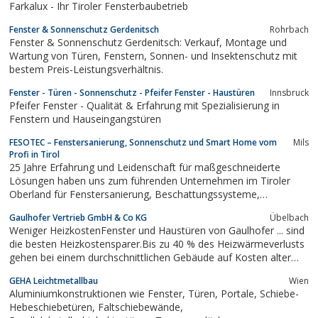
Farkalux - Ihr Tiroler Fensterbaubetrieb
Fenster & Sonnenschutz Gerdenitsch
Rohrbach
Fenster & Sonnenschutz Gerdenitsch: Verkauf, Montage und
Wartung von Türen, Fenstern, Sonnen- und Insektenschutz mit
bestem Preis-Leistungsverhältnis.
Fenster - Türen - Sonnenschutz - Pfeifer Fenster - Haustüren
Innsbruck
Pfeifer Fenster - Qualität & Erfahrung mit Spezialisierung in
Fenstern und Hauseingangstüren
FESOTEC – Fenstersanierung, Sonnenschutz und Smart Home vom
Mils
Profi in Tirol
25 Jahre Erfahrung und Leidenschaft für maßgeschneiderte
Lösungen haben uns zum führenden Unternehmen im Tiroler
Oberland für Fenstersanierung, Beschattungssysteme,
Glaskonstruktionen und Smart Home gemacht.
Gaulhofer Vertrieb GmbH & Co KG
Übelbach
Weniger HeizkostenFenster und Haustüren von Gaulhofer ... sind
die besten Heizkostensparer.Bis zu 40 % des Heizwärmeverlusts
gehen bei einem durchschnittlichen Gebäude auf Kosten alter
und undichter Fenster. In Sachen Wärmedämmung ist
GEHA Leichtmetallbau
Wien
GAULHOFER Innovationsträger Nummer eins. Die GAULHOFER
Aluminiumkonstruktionen wie Fenster, Türen, Portale, Schiebe-
ENERGYLINE bleibt unerreichter...
Hebeschiebetüren, Faltschiebewände,