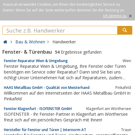
Axxus.at verwendet Cookies, um Ihnen den bestmöglichen Service zu
bieten. Wenn Sie auf der Seite weitersurfen stimmen Sie der Nutzung zu.
×
Ich stimme zu.
Bau & Wohnen
Handwerker
Fenster- & Türenbau
54
Ergebnisse gefunden
Fenster Reparatur Wien & Umgebung
Wien
Fenster Reparatur Wien & Umgebung, Ihre Fenster oder Türen
benötigen ein Service oder Reparatur? Dann sind Sie bei uns
richtig! Unser Unternehmen hat sich auf Reparaturen, zudem
einstellen und Warten von Fenster und Türen spezialisiert
HAAS Metallbau GmbH - Qualität von Meisterhand
Pinkafeld
genauso das Prüfen von Brandschutztüren nach den
Willkommen auf den Internetseiten der HAAS Metallbau GmbH in
gesetzlichen Vorschriften, Normen und...
Pinkafeld
Fenster Klagenfurt - ISOFENSTER GmbH
Klagenfurt am Wörthersee
ISOFENSTER - Ihr Fenster-Partner in Klagenfurt am Wörthersee
freut sich auf ein persönliches Gespräch mit Ihnen!
Hersteller für Fenster und Türen | Internorm AT
Traun