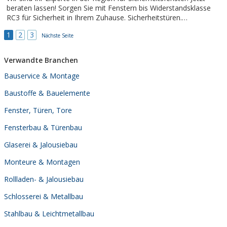
beraten lassen! Sorgen Sie mit Fenstern bis Widerstandsklasse
RC3 für Sicherheit in Ihrem Zuhause. Sicherheitstüren.
Dienstleistungen: Fenster und Türen, Einbruchschutz, Montage,
1
2
3
Nächste Seite
Reparatur, Einbau.
Verwandte Branchen
Bauservice & Montage
Baustoffe & Bauelemente
Fenster, Türen, Tore
Fensterbau & Türenbau
Glaserei & Jalousiebau
Monteure & Montagen
Rollladen- & Jalousiebau
Schlosserei & Metallbau
Stahlbau & Leichtmetallbau