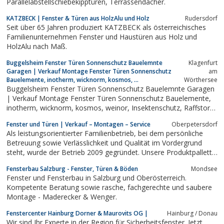
Parallelabstellschiebekipptüren, Terrassendächer.
KATZBECK | Fenster & Türen aus HolzAlu und Holz
Rudersdorf
Seit über 65 Jahren produziert KATZBECK als österreichisches
Familienunternehmen Fenster und Haustüren aus Holz und
HolzAlu nach Maß.
Buggelsheim Fenster Türen Sonnenschutz Bauelemnte
Klagenfurt
Garagen | Verkauf Montage Fenster Türen Sonnenschutz
am
Bauelemente, inotherm, wicknorm, kosmos, ...
Wörthersee
Buggelsheim Fenster Türen Sonnenschutz Bauelemnte Garagen
| Verkauf Montage Fenster Türen Sonnenschutz Bauelemente,
inotherm, wicknorm, kosmos, weinor, Insektenschutz, Raffstore,
Klagenfurt, Markisen, Garagentor, Fensterläden, Balken,
Fenster und Türen | Verkauf – Montagen – Service
Oberpetersdorf
Montage, Servicearbeiten, Außenjalousien
Als leistungsorientierter Familienbetrieb, bei dem persönliche
Betreuung sowie Verlässlichkeit und Qualität im Vordergrund
steht, wurde der Betrieb 2009 gegründet. Unsere Produktpallette
umfasst ...
Fensterbau Salzburg - Fenster, Türen & Böden
Mondsee
Fenster und Fensterbau in Salzburg und Oberösterreich.
Kompetente Beratung sowie rasche, fachgerechte und saubere
Montage - Maderecker & Wenger.
Fenstercenter Hainburg Dorner & Maurovits OG |
Hainburg / Donau
Wir sind Ihr Experte in der Region für Sicherheitsfenster. Jetzt