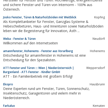
Hersteller für Fenster und Türen. Hochwertige, energieeffiziente
und sichere Fenster und Türen von Internorm - 100% aus
Österreich.
Josko Fenster, Türen & Naturholzböden mit Weitblick
Kopfing
Als Komplettanbieter für Fenster, Ganzglas-Systeme &
Hebeschiebetüren, Haus- und Innentüren sowie Naturholzböden
leben wir die Begeisterung für Innovation, Ästh ...
Weba - Fenster & Türen
Neudörfl
Willkommen auf den Internetseiten
amannfenster, Hohenems - Fenster aus Vorarlberg
Hohenems
Entscheidung für amannfenster in Hohenems ist eine
Entscheidung für den Spezialisten.
ATT Fenster und Türen ::: Wien | Niederösterreich |
Weppersdorf
Burgenland - ATT-Fenster - Kindler GmbH
ATT - Ein Familienbetrieb mit großem Erfolg!
Ekopro
Hausbrunn
Deine Experten rund um Fenster, Türen, Sonnenschutz,
Insektenschutz, Garagentoren und vielem mehr in
Niederösterreich.
Farkalux
Kematen