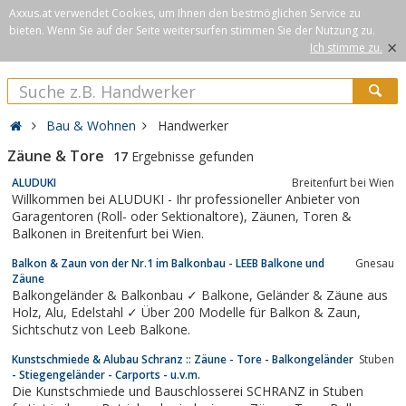
Axxus.at verwendet Cookies, um Ihnen den bestmöglichen Service zu
bieten. Wenn Sie auf der Seite weitersurfen stimmen Sie der Nutzung zu.
×
Ich stimme zu.
Bau & Wohnen
Handwerker
Zäune & Tore
17
Ergebnisse gefunden
ALUDUKI
Breitenfurt bei Wien
Willkommen bei ALUDUKI - Ihr professioneller Anbieter von
Garagentoren (Roll- oder Sektionaltore), Zäunen, Toren &
Balkonen in Breitenfurt bei Wien.
Balkon & Zaun von der Nr.1 im Balkonbau - LEEB Balkone und
Gnesau
Zäune
Balkongeländer & Balkonbau ✓ Balkone, Geländer & Zäune aus
Holz, Alu, Edelstahl ✓ Über 200 Modelle für Balkon & Zaun,
Sichtschutz von Leeb Balkone.
Kunstschmiede & Alubau Schranz :: Zäune - Tore - Balkongeländer
Stuben
- Stiegengeländer - Carports - u.v.m.
Die Kunstschmiede und Bauschlosserei SCHRANZ in Stuben