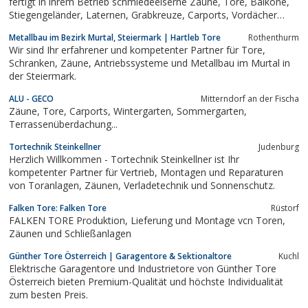
fertigt in ihrem Betrieb schmiedeeiserne Zäune, Tore, Balkone,
Stiegengeländer, Laternen, Grabkreuze, Carports, Vordächer
u.v.m.. Es werden auch Zäune, Tore, Balkone und
Metallbau im Bezirk Murtal, Steiermark | Hartleb Tore
Rothenthurm
Stiegengeländer aus Aluminium in allen RAL-Farben angefertigt
Wir sind Ihr erfahrener und kompetenter Partner für Tore,
sowie elektrische...
Schranken, Zäune, Antriebssysteme und Metallbau im Murtal in
der Steiermark.
ALU - GECO
Mitterndorf an der Fischa
Zäune, Tore, Carports, Wintergarten, Sommergarten,
Terrassenüberdachung...
Tortechnik Steinkellner
Judenburg
Herzlich Willkommen - Tortechnik Steinkellner ist Ihr
kompetenter Partner für Vertrieb, Montagen und Reparaturen
von Toranlagen, Zäunen, Verladetechnik und Sonnenschutz.
Falken Tore: Falken Tore
Rüstorf
FALKEN TORE Produktion, Lieferung und Montage vcn Toren,
Zäunen und Schließanlagen
Günther Tore Österreich | Garagentore & Sektionaltore
Kuchl
Elektrische Garagentore und Industrietore von Günther Tore
Österreich bieten Premium-Qualität und höchste Individualität
zum besten Preis.