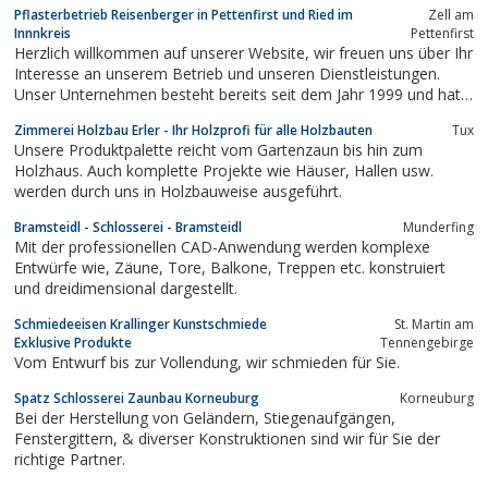
Pflasterbetrieb Reisenberger in Pettenfirst und Ried im
Zell am
Innnkreis
Pettenfirst
Herzlich willkommen auf unserer Website, wir freuen uns über Ihr
Interesse an unserem Betrieb und unseren Dienstleistungen.
Unser Unternehmen besteht bereits seit dem Jahr 1999 und hat
sich im Laufe der Jahre als zuverlässiger und kompetenter
Zimmerei Holzbau Erler - Ihr Holzprofi für alle Holzbauten
Tux
Partner für alle Arten von Pflasterarbeiten einen Namen
Unsere Produktpalette reicht vom Gartenzaun bis hin zum
gemacht. Seit ihrer Gründung wird...
Holzhaus. Auch komplette Projekte wie Häuser, Hallen usw.
werden durch uns in Holzbauweise ausgeführt.
Bramsteidl - Schlosserei - Bramsteidl
Munderfing
Mit der professionellen CAD-Anwendung werden komplexe
Entwürfe wie, Zäune, Tore, Balkone, Treppen etc. konstruiert
und dreidimensional dargestellt.
Schmiedeeisen Krallinger Kunstschmiede
St. Martin am
Exklusive Produkte
Tennengebirge
Vom Entwurf bis zur Vollendung, wir schmieden für Sie.
Spatz Schlosserei Zaunbau Korneuburg
Korneuburg
Bei der Herstellung von Geländern, Stiegenaufgängen,
Fenstergittern, & diverser Konstruktionen sind wir für Sie der
richtige Partner.