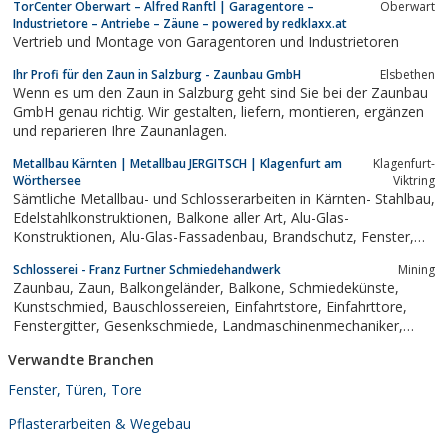
TorCenter Oberwart – Alfred Ranftl | Garagentore –
Oberwart
Industrietore – Antriebe – Zäune – powered by redklaxx.at
Vertrieb und Montage von Garagentoren und Industrietoren
Ihr Profi für den Zaun in Salzburg - Zaunbau GmbH
Elsbethen
Wenn es um den Zaun in Salzburg geht sind Sie bei der Zaunbau
GmbH genau richtig. Wir gestalten, liefern, montieren, ergänzen
und reparieren Ihre Zaunanlagen.
Metallbau Kärnten | Metallbau JERGITSCH | Klagenfurt am
Klagenfurt-
Wörthersee
Viktring
Sämtliche Metallbau- und Schlosserarbeiten in Kärnten- Stahlbau,
Edelstahlkonstruktionen, Balkone aller Art, Alu-Glas-
Konstruktionen, Alu-Glas-Fassadenbau, Brandschutz, Fenster,
Zaunbau, Gitter, Steinkörbe, Tore, Türen, automatische
Schlosserei - Franz Furtner Schmiedehandwerk
Mining
Schiebetore, etc. von Metallbau Jergitsch aus Viktring in Kärnten
Zaunbau, Zaun, Balkongeländer, Balkone, Schmiedekünste,
Kunstschmied, Bauschlossereien, Einfahrtstore, Einfahrttore,
Fenstergitter, Gesenkschmiede, Landmaschinenmechaniker,
Landmaschinenwerkstätten, Reparaturarbeiten, Reparaturen,
Verwandte Branchen
Schlosserarbeiten, Schlossereiarbeiten, Fenstergitter, FURTNER
FRANZ...
Fenster, Türen, Tore
Pflasterarbeiten & Wegebau