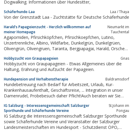
Dogwalking. Informationen über Hundesitter,
Schäferhunde-Laa
Laa / Thaya
Von der Grenzstadt Laa - Zuchtstätte für Deutsche Schäferhunde
Harald's Papageienzucht - Herzlich willkommen auf
Neumarkt im
meiner Homepage
Tauchental
Agaporniden, Pfirsichköpfchen, Pfirsichkoepfchen, Lutino,
Unzertrennliche, Albino, Wildfarbe, Dunkelgrün, Dunkelgrüen,
Olivengrün, Olivengruen, Taranta, Bergpapagai, Harald, Orschek,
Zuchter, Zucht, Voliere, Vogel, Papagai, Vogelzucht, Mutationen,
Hobbyzucht von Graupapageien
Gnas
Jungtiere, Ausstellunegen, Burgenland, Austria, Östereich,...
Hobbyzucht von Graupapageien - Etwas Allgemeines über die
Haltung, Erährung und Aufzucht der Papageien.
Hundepension und Verhaltenstherapie
Baldramsdorf
Hundebetreuung nach Bedarf für Arbeitszeit, Urlaub, Kur-
Krankenhausaufenthalt, Geschäftsreise, ... Integration in unser
Damenrudel, Probebesuch daher Pflicht!Auch beraten wir Sie
nach besten Wissen und Gewissen in allen Fragen rund um den
IG Salzburg - Interessensgemeinschaft Salzburger
St.Johann im
Hund, stehen Ihnen bei Bedarf auch vor ort zur Verfügung.
Sporthunde und Schäferhunde Vereine
Pongau
IG Salzburg die Interessensgemeinschaft Salzburger Sporthunde
sowie Schäferhunde Vereine und Veranstalter der Salzburger
Landesmeisterschaften im Hundesport - Schutzdienst ÖPO,
Unterordnung BGH und Fährte FH.