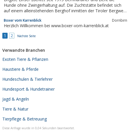
Hunde ohne Zwingerhaltung auf. Die Zuchtstätte befindet sich
auf einem alleinstehenden Berghof inmitten der Tiroler Bergwelt.
Die Hunde haben viele nationale und internationale Erfolge
Boxer vom Karrenblick
Dornbirn
erzielt.
Herzlich Willkommen bei www.boxer-vom-karrenblick.at
1
2
Nächste Seite
Verwandte Branchen
Exoten Tiere & Pflanzen
Haustiere & Pferde
Hundeschulen & Tierlehrer
Hundesport & Hundetrainer
Jagd & Angeln
Tiere & Natur
Tierpflege & Betreuung
Diese Anfrage wurde in 0,04 Sekunden beantwortet.