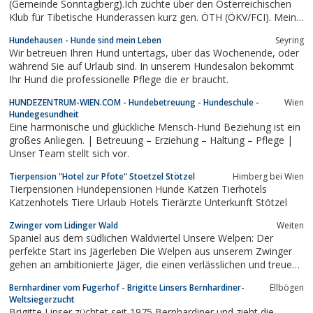
(Gemeinde Sonntagberg).Ich züchte über den Österreichischen
Klub für Tibetische Hunderassen kurz gen. ÖTH (ÖKV/FCI). Meine
Welpen erhalten daher einen Abstammungsnachweis
Hundehausen - Hunde sind mein Leben
Seyring
Wir betreuen Ihren Hund untertags, über das Wochenende, oder
während Sie auf Urlaub sind. In unserem Hundesalon bekommt
Ihr Hund die professionelle Pflege die er braucht.
HUNDEZENTRUM-WIEN.COM - Hundebetreuung - Hundeschule -
Wien
Hundegesundheit
Eine harmonische und glückliche Mensch-Hund Beziehung ist ein
großes Anliegen. | Betreuung – Erziehung – Haltung – Pflege |
Unser Team stellt sich vor.
Tierpension "Hotel zur Pfote" Stoetzel Stötzel
Himberg bei Wien
Tierpensionen Hundepensionen Hunde Katzen Tierhotels
Katzenhotels Tiere Urlaub Hotels Tierärzte Unterkunft Stötzel
Zwinger vom Lidinger Wald
Weiten
Spaniel aus dem südlichen Waldviertel Unsere Welpen: Der
perfekte Start ins Jägerleben Die Welpen aus unserem Zwinger
gehen an ambitionierte Jäger, die einen verlässlichen und treuen
Jagdgefährten suchen. Bereits in den ersten Lebenswochen
Bernhardiner vom Fugerhof - Brigitte Linsers Bernhardiner-
Ellbögen
legen wir großen Wert auf eine behutsame Prägung und […]
Weltsiegerzucht
Brigitte Linser züchtet seit 1975 Bernhardiner und zieht die