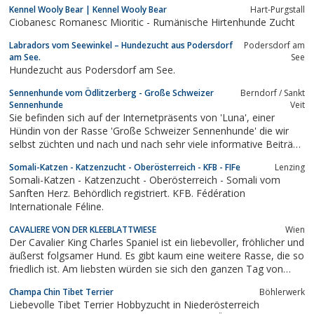
Kennel Wooly Bear | Kennel Wooly Bear
Hart-Purgstall
Ciobanesc Romanesc Mioritic - Rumänische Hirtenhunde Zucht
Labradors vom Seewinkel – Hundezucht aus Podersdorf
Podersdorf am
am See.
See
Hundezucht aus Podersdorf am See.
Sennenhunde vom Ödlitzerberg - Große Schweizer
Berndorf / Sankt
Sennenhunde
Veit
Sie befinden sich auf der Internetpräsents von 'Luna', einer
Hündin von der Rasse 'Große Schweizer Sennenhunde' die wir
selbst züchten und nach und nach sehr viele informative Beiträge
anbieten.
Somali-Katzen - Katzenzucht - Oberösterreich - KFB - FIFe
Lenzing
Somali-Katzen - Katzenzucht - Oberösterreich - Somali vom
Sanften Herz. Behördlich registriert. KFB. Fédération
Internationale Féline.
CAVALIERE VON DER KLEEBLATTWIESE
Wien
Der Cavalier King Charles Spaniel ist ein liebevoller, fröhlicher und
äußerst folgsamer Hund. Es gibt kaum eine weitere Rasse, die so
friedlich ist. Am liebsten würden sie sich den ganzen Tag von
Herrchen oder Frauchen knuddeln und streicheln lassen. Die
Champa Chin Tibet Terrier
Böhlerwerk
kleinen Spaniels zeigen keinerlei Neigung zu Nervosität und
Liebevolle Tibet Terrier Hobbyzucht in Niederösterreich
aggressives...