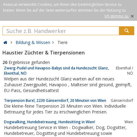
Axxus.at verwendet Cookies, um Ihnen den bestmöglichen Service zu
bieten. Wenn Sie auf der Seite weitersurfen stimmen Sie der Nutzung zu.
×
Ich stimme zu.
Bildung & Wissen
Tiere
Haustier Züchter & Tierpensionen
26
Ergebnisse gefunden
Zwerg-Pudel und Havapoo-Babys sind da Hundezucht Glanz,
Ebenthal /
Ebenthal, NÖ
NÖ
Welpen aus der Hundezucht Glanz warten auf ein neues
Zuhause! Zwergpudel, Havapoo , Malteser sind gesund, geimpft,
EU-Pass, Gesundheitsattest
Tierpension Burxl, 2230 Gänserndorf, 20 Minuten von Wien
Gänserndorf
Die kleine-feine Tierpension 20 Minuten von Wien. Individuelle
Betreuung für jedes Tier zu erschwinglichen Preisen.
Dogwalking, Hundebetreuung, Hundesitting in Wien!
Wien
Hundebetreuung Service in Wien - Dogwalker, Dog, Dogsitter,
Hundebetreuer, Dogsitting und Hundebetreuung sowie