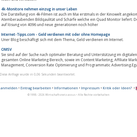
4k-Monitore nehmen einzug in unser Leben
Die Darstellung von 4k-Filmen ist auch im Mai erstmals in der Kinowelt angek
Atemberaubenden Bildqaulität und Schärfe welche ein Quad Monitor liefert. D
auf lösung von 4096 und neue generationen noch höher
Internet-Tipps.com - Geld verdienen mit oder ohne Homepage
Uner Blog beschäftigt sich mit dem Thema, Geld verdienen im Internet.
OMSV
Sie sind auf der Suche nach optimaler Beratung und Unterstützung im digitalen
gesamten Online Marketing Bereich, sowie im Content Marketing, Affiliate Marketing, Growth Hacking, Online Reputation
Management, Conversion Rate Optimierung und Programmatic Advertising.Eg
Diese Anfrage wurde in 0,06 Sekunden beantwortet.
s anmelden
•
Eintrag bearbeiten
•
Informationen
•
Impressum
•
Kritik oder Ideen?
•
© 1998 - 2026 Wirtschaftsnetz axxus • Alle Rechte vorbehalten