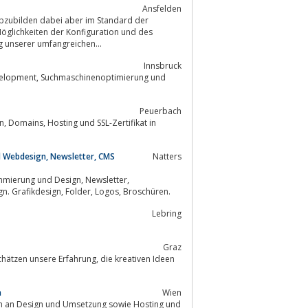
Ansfelden
 abzubilden dabei aber im Standard der
Möglichkeiten der Konfiguration und des
 unserer umfangreichen...
Innsbruck
Peuerbach
t in
 Webdesign, Newsletter, CMS
Natters
und Design, Newsletter,
Redaktionssysteme, Onlineshops, mobile Webseiten und responsive Webdesign. Grafikdesign, Folder, Logos, Broschüren.
Lebring
Graz
n
Wien
ch an Design und Umsetzung sowie Hosting und