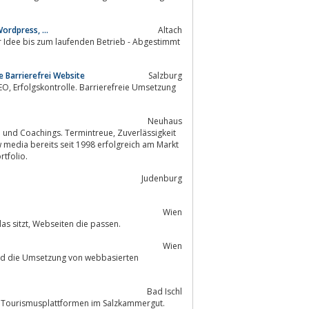
rdpress, ...
Altach
er Idee bis zum laufenden Betrieb - Abgestimmt
 Barrierefrei Website
Salzburg
Neuhaus
ngs. Termintreue, Zuverlässigkeit
rtfolio.
Judenburg
Wien
Wir sind der Maßschneider für Ihren perfekten Webauftritt. Konzept & Design das sitzt, Webseiten die passen.
Wien
Bad Ischl
rten und Betreiber von Tourismusplattformen im Salzkammergut.