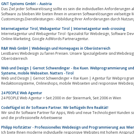
GNT Systems GmbH – Austria
Das Ziel jeder Softwarelösung sollte es sein die individuellen Anforderungen
Software zu bleiben.Wir bieten Ihnen in unseren Softwarelösungen vielseitige 
Customizings.Dienstleistungen:- Abbildung Ihrer Anforderungen durch Nutzung
Internetagentur Tirol, Webagentur Tirol | Internetagentur web-crossing
Internetagentur und Webagentur Tirol -Spezialist für Webdesign, Software Development, Suchmaschinenoptimierung und
Online-Marketing. Google AdWords Partneragentur.
R&R Web GmbH | Webdesign und Homepages in Oberösterreich
Leistbares Webdesign zu fairen Preisen. Unsere Spezialgebiete sind:Webdesign, Domains, Hosting und SSL-Zertifika
Oberösterreich
Web und Design | Gernot Schwendinger - Ilse Kuen. Webprogrammierung und
Systeme, mobile Webseiten. Natters -Tirol
Web und Design | Gernot Schwendinger + Ilse Kuen | Agentur für Webprogrammierung 
24 PEOPLE Web Agentur
24 PEOPLE Web Agentur > Seit 2000 in der Steiermark, Seit 2006 in Wien
CodeFlügel ist ihr Software Partner. Wir beflügeln Ihre Realität!
Wir sind Ihr Software Partner für Apps, Web und neue Technologien! Kunden schätzen unsere Erfahrung, die kreativen Ideen
und die professionelle Arbeitsweise
Philipp Hofstätter - Professionelles Webdesign und Programmierung aus Wie
Ich biete Ihnen moderne individuelle responsive Websites mit hohem Anspru