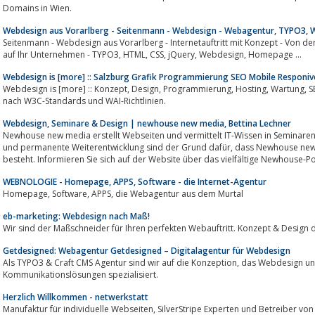
Domains in Wien.
Webdesign aus Vorarlberg - Seitenmann - Webdesign - Webagentur, TYPO3, Wo
Seitenmann - Webdesign aus Vorarlberg - Internetauftritt mit Konzept - Von d
auf Ihr Unternehmen - TYPO3, HTML, CSS, jQuery, Webdesign, Homepage ...
Webdesign is [more] :: Salzburg Grafik Programmierung SEO Mobile Responive
Webdesign is [more] :: Konzept, Design, Programmierung, Hosting, Wartung, SEO, Erfolgskontrolle. Barrierefreie Umsetzung
nach W3C-Standards und WAI-Richtlinien.
Webdesign, Seminare & Design | newhouse new media, Bettina Lechner
Newhouse new media erstellt Webseiten und vermittelt IT-Wissen in Seminaren und Coachi
und permanente Weiterentwicklung sind der Grund dafür, dass Newhouse new media bereits seit 1998 erfolgreich am Markt
besteht. Informieren Sie sich auf der Website über das vielfältige Newhouse-Po
WEBNOLOGIE - Homepage, APPS, Software - die Internet-Agentur
Homepage, Software, APPS, die Webagentur aus dem Murtal
eb-marketing: Webdesign nach Maß!
Getdesigned: Webagentur Getdesigned – Digitalagentur für Webdesign
Als TYPO3 & Craft CMS Agentur sind wir auf die Konzeption, das Webdesign und die Umsetzung von webbasierten
Kommunikationslösungen spezialisiert.
Herzlich Willkommen - netwerkstatt
Manufaktur für individuelle Webseiten, SilverStripe Expe