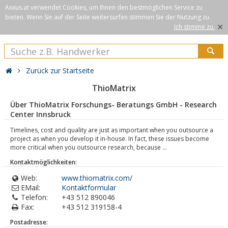
Axxus.at verwendet Cookies, um Ihnen den bestmöglichen Service zu
bieten. Wenn Sie auf der Seite weitersurfen stimmen Sie der Nutzung zu.
×
Ich stimme zu.
Zurück zur Startseite
ThioMatrix
Über ThioMatrix Forschungs- Beratungs GmbH - Research
Center Innsbruck
Timelines, cost and quality are just as important when you outsource a
project as when you develop it in-house. In fact, these issues become
more critical when you outsource research, because ...
Kontaktmöglichkeiten:
Web:
www.thiomatrix.com/
EMail:
Kontaktformular
Telefon:
+43 512 890046
Fax:
+43 512 319158-4
Postadresse: