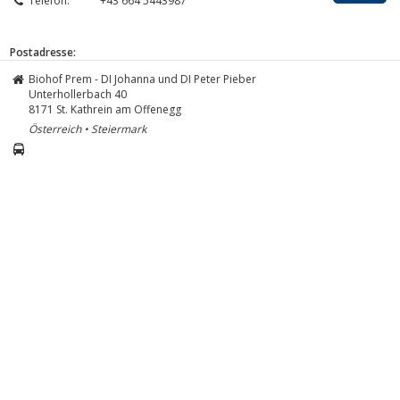
Telefon:
+43 664 5443987
Postadresse:
Biohof Prem - DI Johanna und DI Peter Pieber
Unterhollerbach 40
8171
St. Kathrein am Offenegg
Österreich • Steiermark