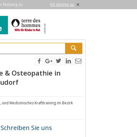
×
er Nutzung zu.
Ich stimme zu.
e & Osteopathie in
eudorf
und Medizinisches Krafttraining im Bezirk
Schreiben Sie uns