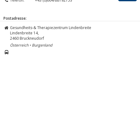
Telefon:
+43 (0)664/88192753
Postadresse:
Gesundheits-& Therapiezentrum Lindenbreite
Lindenbreite 14,
2460
Bruckneudorf
Österreich • Burgenland