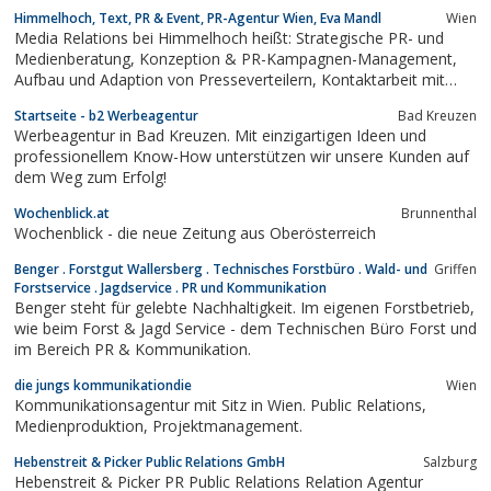
ihre Marketingstrategie als Berater für Social Media und Online
Himmelhoch, Text, PR & Event, PR-Agentur Wien, Eva Mandl
Wien
Marketing.
Media Relations bei Himmelhoch heißt: Strategische PR- und
Medienberatung, Konzeption & PR-Kampagnen-Management,
Aufbau und Adaption von Presseverteilern, Kontaktarbeit mit
Key-Journalisten, Gestalten von Pressetexten, Organisation von
Startseite - b2 Werbeagentur
Bad Kreuzen
Medien-Kooperationen, Pressekonferenzen und Journalisten-
Werbeagentur in Bad Kreuzen. Mit einzigartigen Ideen und
Events, Interviews,...
professionellem Know-How unterstützen wir unsere Kunden auf
dem Weg zum Erfolg!
Wochenblick.at
Brunnenthal
Wochenblick - die neue Zeitung aus Oberösterreich
Benger . Forstgut Wallersberg . Technisches Forstbüro . Wald- und
Griffen
Forstservice . Jagdservice . PR und Kommunikation
Benger steht für gelebte Nachhaltigkeit. Im eigenen Forstbetrieb,
wie beim Forst & Jagd Service - dem Technischen Büro Forst und
im Bereich PR & Kommunikation.
die jungs kommunikationdie
Wien
Kommunikationsagentur mit Sitz in Wien. Public Relations,
Medienproduktion, Projektmanagement.
Hebenstreit & Picker Public Relations GmbH
Salzburg
Hebenstreit & Picker PR Public Relations Relation Agentur