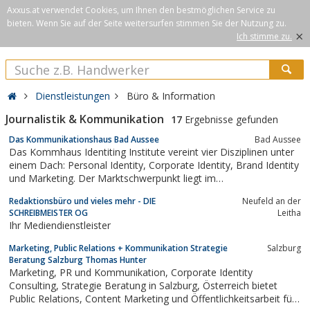
Axxus.at verwendet Cookies, um Ihnen den bestmöglichen Service zu
bieten. Wenn Sie auf der Seite weitersurfen stimmen Sie der Nutzung zu.
×
Ich stimme zu.
Dienstleistungen
Büro & Information
Journalistik & Kommunikation
17
Ergebnisse gefunden
Das Kommunikationshaus Bad Aussee
Bad Aussee
Das Kommhaus Identiting Institute vereint vier Disziplinen unter
einem Dach: Personal Identity, Corporate Identity, Brand Identity
und Marketing. Der Marktschwerpunkt liegt im
deutschsprachigen Raum. Das Unternehmen ist aber in ganz
Redaktionsbüro und vieles mehr - DIE
Neufeld an der
Europa aktiv. 1992 in Bad Aussee gegründet, sind heute fast 30
SCHREIBMEISTER OG
Leitha
MitarbeiterInnen an den Standorten...
Ihr Mediendienstleister
Marketing, Public Relations + Kommunikation Strategie
Salzburg
Beratung Salzburg Thomas Hunter
Marketing, PR und Kommunikation, Corporate Identity
Consulting, Strategie Beratung in Salzburg, Österreich bietet
Public Relations, Content Marketing und Öffentlichkeitsarbeit für