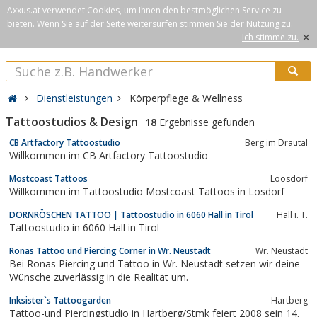
Axxus.at verwendet Cookies, um Ihnen den bestmöglichen Service zu
bieten. Wenn Sie auf der Seite weitersurfen stimmen Sie der Nutzung zu.
×
Ich stimme zu.
Dienstleistungen
Körperpflege & Wellness
Tattoostudios & Design
18
Ergebnisse gefunden
CB Artfactory Tattoostudio
Berg im Drautal
Willkommen im CB Artfactory Tattoostudio
Mostcoast Tattoos
Loosdorf
Willkommen im Tattoostudio Mostcoast Tattoos in Losdorf
DORNRÖSCHEN TATTOO | Tattoostudio in 6060 Hall in Tirol
Hall i. T.
Tattoostudio in 6060 Hall in Tirol
Ronas Tattoo und Piercing Corner in Wr. Neustadt
Wr. Neustadt
Bei Ronas Piercing und Tattoo in Wr. Neustadt setzen wir deine
Wünsche zuverlässig in die Realität um.
Inksister`s Tattoogarden
Hartberg
Tattoo-und Piercingstudio in Hartberg/Stmk feiert 2008 sein 14.