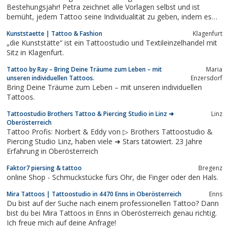
Bestehungsjahr! Petra zeichnet alle Vorlagen selbst und ist
bemüht, jedem Tattoo seine Individualität zu geben, indem es
als Einzelstück angefertigt wird. Petra tätowiert all Styles, ob
Kunststaette | Tattoo & Fashion
Klagenfurt
Japanese, Maori, OldSchool, Tribals, Schriften, Realistic,
„die Kunststätte“ ist ein Tattoostudio und Textileinzelhandel mit
Blackwork,...
Sitz in Klagenfurt.
Tattoo by Ray – Bring Deine Träume zum Leben – mit
Maria
unseren individuellen Tattoos.
Enzersdorf
Bring Deine Träume zum Leben – mit unseren individuellen
Tattoos.
Tattoostudio Brothers Tattoo & Piercing Studio in Linz ➜
Linz
Oberösterreich
Tattoo Profis: Norbert & Eddy von ▷ Brothers Tattoostudio &
Piercing Studio Linz, haben viele ➜ Stars tätowiert. 23 Jahre
Erfahrung in Oberösterreich
Faktor7 piersing & tattoo
Bregenz
online Shop - Schmuckstücke fürs Ohr, die Finger oder den Hals.
Mira Tattoos | Tattoostudio in 4470 Enns in Oberösterreich
Enns
Du bist auf der Suche nach einem professionellen Tattoo? Dann
bist du bei Mira Tattoos in Enns in Oberösterreich genau richtig.
Ich freue mich auf deine Anfrage!