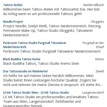
Tattoo Atelier
Niederrußbach
Willkommen beim Tattoo Atelier mit Tattooartist Eve. Hier bist
du richtig wenn es um professionelle Tattoos geht!
Needle Project
Gloggnitz
Project Needle, Evelyn Weiß, Tattoo Niederösterreich, Piercing,
Permanent Make Up, Tattoo Studio Gloggnitz, Tätowierer
Niederösterreich
Peckroom Tattoo Studio Purgstall Tätowierer
Purgstall an der
Niederösterreich
Erlauf
Peckroom Tattoo Studio Purgstall Tätowierer Niederösterreich
Black Buddha Tattoo Home
Krems
Black Buddha Tattoo, Tattoo Studio Krems Stein
Das Tattoostudio im Waldviertel
Zwettl
Ich heiße Sie auf meinen Seiten herzlich Willkommen. Mein
Studio bietet Ihnen Leistungen höchster Qualität. Zögern Sie
nicht und nehmen Sie meine Dienste in Anspruch. Ich stehe Ihnen
zu jeder Zeit gerne zur Verfügung. Da Sie als Kunde bei mir im
LE Ink Tattoo Studio Wien - LE Ink Tattoo-Studio
Langenzersdorf
Mittelpunkt stehen, widme ich Ihnen meine volle Aufmerksamkeit
LE Ink Tattoo-Studio ein professionelles und kreatives Tattoo-
und bin stets um Ihre...
Team aus Wien, Langenzersdorf. Zertifizierter und
Hygienegeprüfter Betrieb.