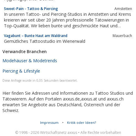
Sweet-Pain - Tattoo & Piercing
Amstetten
In unseren Tattoo- und Piercing-Studios in Amstetten und Krems
kreieren wir seit über 20 Jahren professionelle Tätowierungen in
Top-Qualität. Wir lieben bunte und geschmückte Haut und
schaffen jeden Tag neue Kunstwerke, die ihre Träger individuell
Vagabunt – Bunte Haut am Waldrand
Mauerbach
und einzigartig machen; deshalb erweitern wir regelmäßig
Gemütliches Tattoostudio im Wienerwald
unseren Horizont, damit...
Verwandte Branchen
Modehäuser & Modetrends
Piercing & Lifestyle
Diese Anfrage wurde in 0,05 Sekunden beantwortet.
Hier finden Sie Adressen und Informationen zu Tattoo Studios und
Tätowierern. Auf den Portalen axxus.de,axxus.at und axxus.ch
erwarten Sie Angebote aus Deutschland, Österreich und der
Schweiz.
Impressum
•
Kritik oder Ideen?
© 1998 - 2026 Wirtschaftsnetz axxus • Alle Rechte vorbehalten