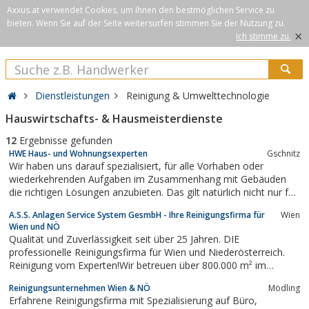
Axxus.at verwendet Cookies, um Ihnen den bestmöglichen Service zu
bieten. Wenn Sie auf der Seite weitersurfen stimmen Sie der Nutzung zu.
×
Ich stimme zu.
Dienstleistungen
Reinigung & Umwelttechnologie
Hauswirtschafts- & Hausmeisterdienste
12
Ergebnisse gefunden
HWE Haus- und Wohnungsexperten
Gschnitz
Wir haben uns darauf spezialisiert, für alle Vorhaben oder
wiederkehrenden Aufgaben im Zusammenhang mit Gebäuden
die richtigen Lösungen anzubieten. Das gilt natürlich nicht nur für
das Stubaital, sondern für ganz Tirol. Ob es ums Schneeräumen
A.S.S. Anlagen Service System GesmbH - Ihre Reinigungsfirma für
Wien
geht oder eine Sanierung, ob Sie umziehen möchten oder einen
Wien und NÖ
Neubau planen, wenden...
Qualität und Zuverlässigkeit seit über 25 Jahren. DIE
professionelle Reinigungsfirma für Wien und Niederösterreich.
Reinigung vom Experten!Wir betreuen über 800.000 m² im
Winterdienst und sind mit über 200 Mitarbeitern für
Reinigungsunternehmen Wien & NÖ
Mödling
Schneeräumung und Glatteisbeseitigung im Einsatz.Die A.S.S. ist
Erfahrene Reinigungsfirma mit Spezialisierung auf Büro,
im Bereich Hausbetreuung und...