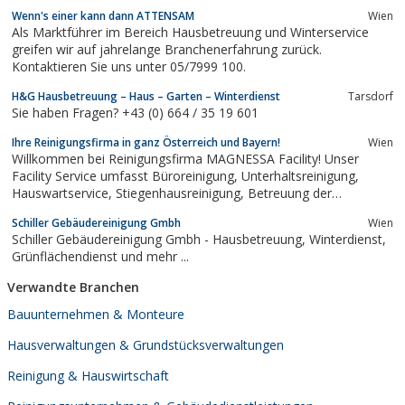
Wenn's einer kann dann ATTENSAM
Wien
Als Marktführer im Bereich Hausbetreuung und Winterservice
greifen wir auf jahrelange Branchenerfahrung zurück.
Kontaktieren Sie uns unter 05/7999 100.
H&G Hausbetreuung – Haus – Garten – Winterdienst
Tarsdorf
Sie haben Fragen? +43 (0) 664 / 35 19 601
Ihre Reinigungsfirma in ganz Österreich und Bayern!
Wien
Willkommen bei Reinigungsfirma MAGNESSA Facility! Unser
Facility Service umfasst Büroreinigung, Unterhaltsreinigung,
Hauswartservice, Stiegenhausreinigung, Betreuung der
Grünflächen, Winterdienst, Fenster- Fassadenreinigung,
Schiller Gebäudereinigung Gmbh
Wien
Teppichreinigung und div. Grundreinigungen.
Schiller Gebäudereinigung Gmbh - Hausbetreuung, Winterdienst,
Grünflächendienst und mehr ...
Verwandte Branchen
Bauunternehmen & Monteure
Hausverwaltungen & Grundstücksverwaltungen
Reinigung & Hauswirtschaft