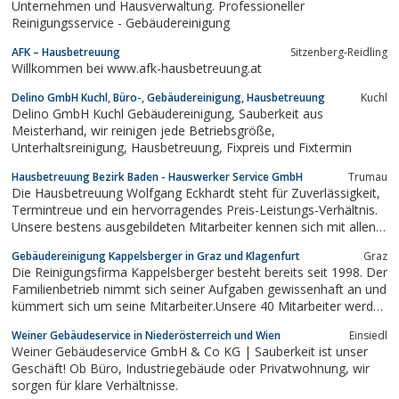
Unternehmen und Hausverwaltung. Professioneller
Reinigungsservice - Gebäudereinigung
AFK – Hausbetreuung
Sitzenberg-Reidling
Willkommen bei www.afk-hausbetreuung.at
Delino GmbH Kuchl, Büro-, Gebäudereinigung, Hausbetreuung
Kuchl
Delino GmbH Kuchl Gebäudereinigung, Sauberkeit aus
Meisterhand, wir reinigen jede Betriebsgröße,
Unterhaltsreinigung, Hausbetreuung, Fixpreis und Fixtermin
Hausbetreuung Bezirk Baden - Hauswerker Service GmbH
Trumau
Die Hausbetreuung Wolfgang Eckhardt steht für Zuverlässigkeit,
Termintreue und ein hervorragendes Preis-Leistungs-Verhältnis.
Unsere bestens ausgebildeten Mitarbeiter kennen sich mit allen
ihnen anvertrauten Arbeiten aus und halten Ihr Objekt in ...
Gebäudereinigung Kappelsberger in Graz und Klagenfurt
Graz
Die Reinigungsfirma Kappelsberger besteht bereits seit 1998. Der
Familienbetrieb nimmt sich seiner Aufgaben gewissenhaft an und
kümmert sich um seine Mitarbeiter.Unsere 40 Mitarbeiter werden
laufend geschult; moderne Systeme unterstützen sie bei der
Weiner Gebäudeservice in Niederösterreich und Wien
Einsiedl
Arbeit, um perfekte Ergebnisse zu erzielen. Wir sind stolz darauf,
Weiner Gebäudeservice GmbH & Co KG | Sauberkeit ist unser
engagierte,...
Geschäft! Ob Büro, Industriegebäude oder Privatwohnung, wir
sorgen für klare Verhältnisse.