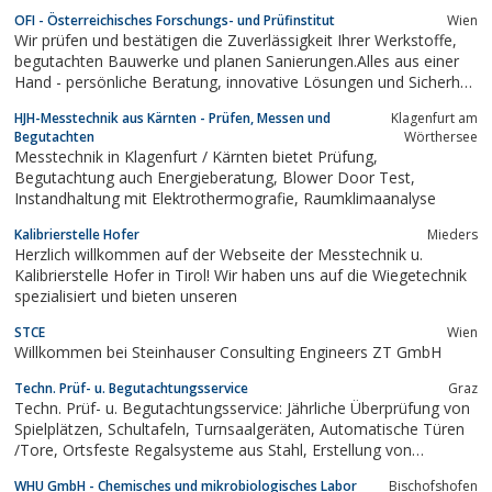
OFI - Österreichisches Forschungs- und Prüfinstitut
Wien
Wir prüfen und bestätigen die Zuverlässigkeit Ihrer Werkstoffe,
begutachten Bauwerke und planen Sanierungen.Alles aus einer
Hand - persönliche Beratung, innovative Lösungen und Sicherheit
mit Garantie!
HJH-Messtechnik aus Kärnten - Prüfen, Messen und
Klagenfurt am
Begutachten
Wörthersee
Messtechnik in Klagenfurt / Kärnten bietet Prüfung,
Begutachtung auch Energieberatung, Blower Door Test,
Instandhaltung mit Elektrothermografie, Raumklimaanalyse
Kalibrierstelle Hofer
Mieders
Herzlich willkommen auf der Webseite der Messtechnik u.
Kalibrierstelle Hofer in Tirol! Wir haben uns auf die Wiegetechnik
spezialisiert und bieten unseren
STCE
Wien
Willkommen bei Steinhauser Consulting Engineers ZT GmbH
Techn. Prüf- u. Begutachtungsservice
Graz
Techn. Prüf- u. Begutachtungsservice: Jährliche Überprüfung von
Spielplätzen, Schultafeln, Turnsaalgeräten, Automatische Türen
/Tore, Ortsfeste Regalsysteme aus Stahl, Erstellung von
Energieausweisen, Messung von Chloridbeaufschlagungen an
WHU GmbH - Chemisches und mikrobiologisches Labor
Bischofshofen
Industrieanlagen...