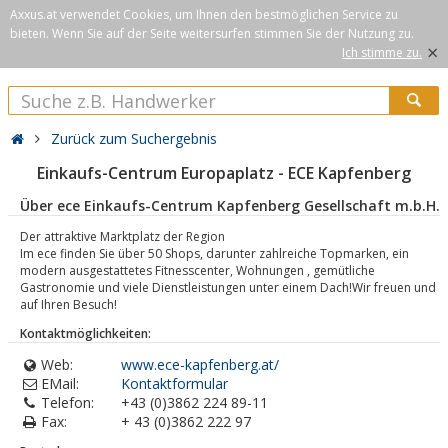
Axxus.at verwendet Cookies, um Ihnen den bestmöglichen Service zu
bieten. Wenn Sie auf der Seite weitersurfen stimmen Sie der Nutzung zu.
×
Ich stimme zu.
Zurück zum Suchergebnis
Einkaufs-Centrum Europaplatz - ECE Kapfenberg
Über ece Einkaufs-Centrum Kapfenberg Gesellschaft m.b.H.
Der attraktive Marktplatz der Region
Im ece finden Sie über 50 Shops, darunter zahlreiche Topmarken, ein
modern ausgestattetes Fitnesscenter, Wohnungen , gemütliche
Gastronomie und viele Dienstleistungen unter einem Dach!Wir freuen und
auf Ihren Besuch!
Kontaktmöglichkeiten:
Web:
www.ece-kapfenberg.at/
EMail:
Kontaktformular
Telefon:
+43 (0)3862 224 89-11
Fax:
+ 43 (0)3862 222 97