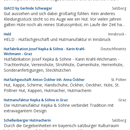
freischaffende Hut-Designerin tätig.
GIACO by Gerlinde Schwaiger
Salzburg
Gut aussehen und sich dabei großartig fühlen. Kein anderes
Kleidungsstück sticht so ins Auge wie ein Hut. Vor vielen Jahren
galten Hüte noch als reines Statussymbol, im Laufe der Zeit hat
sich dieses Kleidungsstück aber zu einem Mode-Accessoire
Held
Innsbruck -
gewandelt und ist aus einer stilvollen Garderobe nicht mehr
HELD - Hutfachgeschäft und Hutmanufaktur in Innsbruck
wegzudenken. In der...
Hutfabrikation Josef Kepka & Söhne - Karin Krahl-
Deutschfeistritz
Wichmann - Graz
Hutfabrikation Josef Kepka & Söhne - Karin Krahl-Wichmann -
Trachtenhüte, Vereinshüte, Strohhüte, Damenhüte, Herrenhüte,
Sonderanfertigungen, Steckhütchen
Hutfachgeschäft Anton Öckher Inh. Anna Öckher
St. Pölten
Hut, Kappe, Schirme, Handschuhe, Öckher, Oeckher, Hüte, St.
Pöltner Hut, Kappen, Hutmacher, Hutmacherin
Hutmanufaktur Kepka & Söhne in Graz
Graz
Die Hutmanufaktur Kepka & Söhne verbindet Tradition mit
extravagantem Design.
Schellenberger Hutmacherin
Salzburg
Durch die Gegebenheiten im bayerisch-salzburger Kulturraum