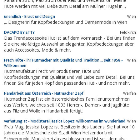
Panama Stroh, Pao Stroh oder Reis und Weizenstroh. Meine
Hüte werden mit viel Liebe zum Detail am Müllner Hügel in
Salzburg produziert.
unendlich - Braut und Design
Wien
... Designerin für Kopfbedeckungen und Damenmode in Wien
DACAPO BY ETTY
Feldkirch
Das Trendaccessoire Hut ist auf dem Vormarsch - Bei uns finden
Sie eine vielfältige Auswahl an eleganten Kopfbedeckungen aber
auch Accessoires, Mode & mehr.
Frech Hüte - Ihr Hutmacher mit Qualität und Tradition ... seit 1858 -
Wien
Willkommen
Hutmanufaktur Frech: wir produzieren Hüte und
Kopfbedeckungen mit Qualität und viel Liebe zum Detail. Bei uns
finden Sie für jeden Kopf den passenden Hut - und noch mehr.
Handarbeit aus Österreich - Hutmacher Zapf
Werfen
Hutmacher Zapf ist ein österreichisches Familienunternehmen
aus Werfen, welches seit 1893 Herren-, Damen- und Jagdhüte
aus Filz und Wolle in Handarbeit fertigt.
verhutung.at - Modisterei Jessica Lopez: willkommen im wunderland
Wien
Frau Mag. Jessica Lopez ist Besitzerin des Ladens; Sie hat vor 10
Jahren die Modeschule der Stadt Wien Hetzendorf mit
Schwerpunkt Modisterei abgeschlossen und ist seit dem als