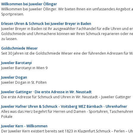
Willkommen bei Juwelier Öllinger
Willkommen bei Juwelier Öllinger. Wir bieten Ihnen ein umfassendes Angebot an Uhren, Schmuck, Tr
Sportpreisen.
Erlesen Uhren & Schmuck bei Juwelier Breyer in Baden
Juwelier Breyer in Baden ist Ihr ausgewählter Fachhandel für edle Uhren und 
Goldschmiede und Uhrmacherei können wir Ihren Schmuck reparieren oder neu erfinden. 
zu lassen.
Goldschmiede Wieser
Seit 30 Jahren ist die Goldschmiede Wieser eine der führenden Adressen für
Juwelier Barotanyi
Juwelier Barotanyi in Wien 9
Juwelier Dogan
Juwelier Dogan in St. Pölten
Juwelier Gattinger · Die erste Adresse in Wr. Neustadt
Die erste Adresse für Schmuck und Uhren in Wr. Neustadt – Juwelier Gattinger
Juwelier Hafner Uhren & Schmuck - Voitsberg WEZ Bärnbach - Uhrenhafner
Alles was das Herz begehrt für Herren und Damen - Sportuhren, Taschenuhren, modischen und klassische Uhren und auch
Pokale
Juwelier Kern - Willkommen
Der Juwelier Kern existiert bereits seit 1823 in Klagenfurt.Schmuck – Perlen – 