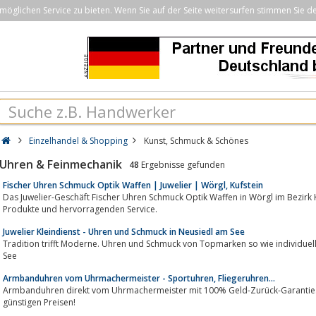
öglichen Service zu bieten. Wenn Sie auf der Seite weitersurfen stimmen Sie d
Einzelhandel & Shopping
Kunst, Schmuck & Schönes
Uhren & Feinmechanik
48
Ergebnisse gefunden
Fischer Uhren Schmuck Optik Waffen | Juwelier | Wörgl, Kufstein
Das Juwelier-Geschäft Fischer Uhren Schmuck Optik Waffen in Wörgl im Bezirk K
Produkte und hervorragenden Service.
Juwelier Kleindienst - Uhren und Schmuck in Neusiedl am See
Tradition trifft Moderne. Uhren und Schmuck von Topmarken so wie individuell
See
Armbanduhren vom Uhrmachermeister - Sportuhren, Fliegeruhren...
Armbanduhren direkt vom Uhrmachermeister mit 100% Geld-Zurück-Garantie. Sportuhren, Fliegeruhren, 
günstigen Preisen!