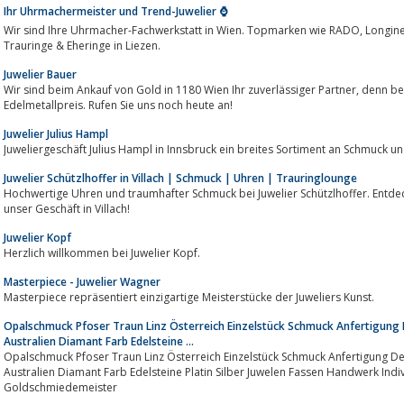
Ihr Uhrmachermeister und Trend-Juwelier ⌚
Wir sind Ihre Uhrmacher-Fachwerkstatt in Wien. Topmarken wie RADO, Longines, Junghans, Nomos, Pandora, Swatch, uvm.
Trauringe & Eheringe in Liezen.
Juwelier Bauer
Wir sind beim Ankauf von Gold in 1180 Wien Ihr zuverlässiger Partner, denn bei uns profitieren Sie vom besten
Edelmetallpreis. Rufen Sie uns noch heute an!
Juwelier Julius Hampl
Juweliergeschäft Julius Hampl in Innsbruck ein breites Sortiment an Schmuck u
Juwelier Schützlhoffer in Villach | Schmuck | Uhren | Trauringlounge
Hochwertige Uhren und traumhafter Schmuck bei Juwelier Schützlhoffer. Entd
unser Geschäft in Villach!
Juwelier Kopf
Herzlich willkommen bei Juwelier Kopf.
Masterpiece - Juwelier Wagner
Masterpiece repräsentiert einzigartige Meisterstücke der Juweliers Kunst.
Opalschmuck Pfoser Traun Linz Österreich Einzelstück Schmuck Anfertigung
Australien Diamant Farb Edelsteine ...
Opalschmuck Pfoser Traun Linz Österreich Einzelstück Schmuck Anfertigung D
Australien Diamant Farb Edelsteine Platin Silber Juwelen Fassen Handwerk Ind
Goldschmiedemeister