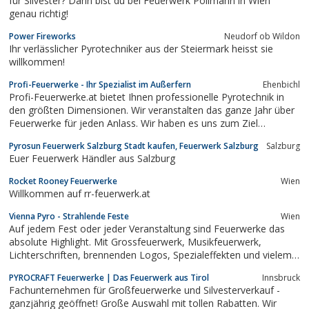
für Silvester? Dann bist du bei Feuerwerk Pöllmann in Wien
genau richtig!
Power Fireworks
Neudorf ob Wildon
Ihr verlässlicher Pyrotechniker aus der Steiermark heisst sie
willkommen!
Profi-Feuerwerke - Ihr Spezialist im Außerfern
Ehenbichl
Profi-Feuerwerke.at bietet Ihnen professionelle Pyrotechnik in
den größten Dimensionen. Wir veranstalten das ganze Jahr über
Feuerwerke für jeden Anlass. Wir haben es uns zum Ziel
gemacht, jedes Event durch unsere Feuerwerke einzigartig
Pyrosun Feuerwerk Salzburg Stadt kaufen, Feuerwerk Salzburg
Salzburg
werden zu lassen.
Euer Feuerwerk Händler aus Salzburg
Rocket Rooney Feuerwerke
Wien
Willkommen auf rr-feuerwerk.at
Vienna Pyro - Strahlende Feste
Wien
Auf jedem Fest oder jeder Veranstaltung sind Feuerwerke das
absolute Highlight. Mit Grossfeuerwerk, Musikfeuerwerk,
Lichterschriften, brennenden Logos, Spezialeffekten und vielem
mehr machen wir Ihre Veranstaltung zu einem unvergesslichen
PYROCRAFT Feuerwerke | Das Feuerwerk aus Tirol
Innsbruck
Erlebnis.
Fachunternehmen für Großfeuerwerke und Silvesterverkauf -
ganzjährig geöffnet! Große Auswahl mit tollen Rabatten. Wir