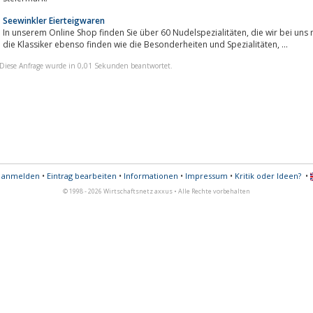
Seewinkler Eierteigwaren
In unserem Online Shop finden Sie über 60 Nudelspezialitäten, die wir bei uns mit viel Liebe produzieren. Sie werden bei uns
die Klassiker ebenso finden wie die Besonderheiten und Spezialitäten, ...
Diese Anfrage wurde in 0,01 Sekunden beantwortet.
s anmelden
•
Eintrag bearbeiten
•
Informationen
•
Impressum
•
Kritik oder Ideen?
•
© 1998 - 2026 Wirtschaftsnetz axxus • Alle Rechte vorbehalten