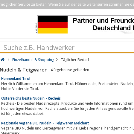
öglichen Service zu bieten. Wenn Sie auf der Seite weitersurfen stimmen Sie d
Einzelhandel & Shopping
Täglicher Bedarf
Nudeln & Teigwaren
4
Ergebnisse gefunden
Hennenland Tirol
Herzlich Willkommen am Hennenland Tirol. Hühnerzucht, Freilandeier, Nudeln, Hennenhäuser, BARF und mehr bei uns am
Hof in Volders in Tirol.
Österreichs beste Nudeln - Recheis
Recheis - Die besten Nudelrezepte, Produkte und viele Informationen rund um die beliebteste Nudel Österreichs.Mit den
hochwertigen Nudeln von Recheis zaubern Sie für jeden Anlass genussvolle Ger
ist für jeden etwas dabei.
Regionale vegane BIO Nudeln - Teigwaren Melchart
Vegane BIO Nudeln und Eierteigwaren mit viel Liebe regional handgemacht in u
Steiermark.