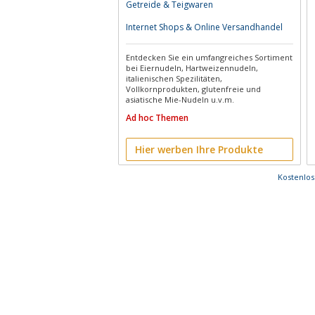
Getreide & Teigwaren
Internet Shops & Online Versandhandel
Entdecken Sie ein umfangreiches Sortiment
bei Eiernudeln, Hartweizennudeln,
italienischen Spezilitäten,
Vollkornprodukten, glutenfreie und
asiatische Mie-Nudeln u.v.m.
Ad hoc Themen
Hier werben Ihre Produkte
Kostenlo