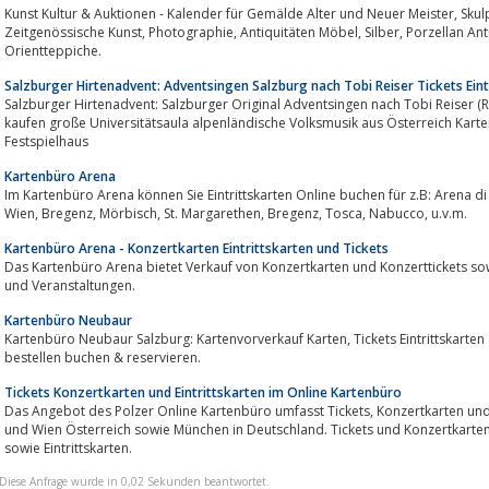
Kunst Kultur & Auktionen - Kalender für Gemälde Alter und Neuer Meister, Skulpturen und Plastiken, Moderne und
Zeitgenössische Kunst, Photographie, Antiquitäten Möbel, Silber, Porzellan Antik, Schmuck Antik, Altes Glas, Tapisserien und
Orientteppiche.
Salzburger Hirtenadvent: Adventsingen Salzburg nach Tobi Reiser Tickets Eint
Salzburger Hirtenadvent: Salzburger Original Adventsingen nach Tobi Reiser (Radauer Ensemble): Tickets Eintrittskarten
kaufen große Universitätsaula alpenländische Volksmusik aus Österreich Karte
Festspielhaus
Kartenbüro Arena
Im Kartenbüro Arena können Sie Eintrittskarten Online buchen für z.B: Arena di Verona, Venedig, Salzburg Fe
Wien, Bregenz, Mörbisch, St. Margarethen, Bregenz, Tosca, Nabucco, u.v.m.
Kartenbüro Arena - Konzertkarten Eintrittskarten und Tickets
Das Kartenbüro Arena bietet Verkauf von Konzertkarten und Konzerttickets sowi
und Veranstaltungen.
Kartenbüro Neubaur
Kartenbüro Neubaur Salzburg: Kartenvorverkauf Karten, Tickets Eintrittskarten & Konzertkarten im Vorverkauf online kaufen
bestellen buchen & reservieren.
Tickets Konzertkarten und Eintrittskarten im Online Kartenbüro
Das Angebot des Polzer Online Kartenbüro umfasst Tickets, Konzertkarten und Eintrittskarten zu allen Top Events in Salzburg
und Wien Österreich sowie München in Deutschland. Tickets und Konzertkarten für die Sal
sowie Eintrittskarten.
Diese Anfrage wurde in 0,02 Sekunden beantwortet.