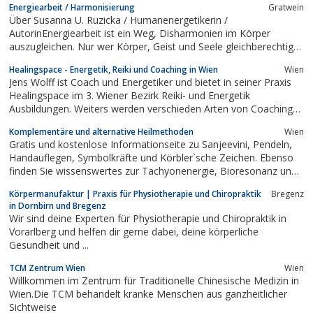
Energiearbeit / Harmonisierung
Gratwein
Über Susanna U. Ruzicka / Humanenergetikerin /
AutorinEnergiearbeit ist ein Weg, Disharmonien im Körper
auszugleichen. Nur wer Körper, Geist und Seele gleichberechtigt
in sich zulässt, kann ein ausgeglichenes Leben führen. Mit
Healingspace - Energetik, Reiki und Coaching in Wien
Wien
Hilfsmitteln aus der Natur, zum Beispiel Kräuter, Steine, Öle,
Jens Wolff ist Coach und Energetiker und bietet in seiner Praxis
Düfte und Räucherungen,...
Healingspace im 3. Wiener Bezirk Reiki- und Energetik
Ausbildungen. Weiters werden verschieden Arten von Coachings
angeboten wie z.B. Life-Coaching, Karriere Coaching oder Stress-
Komplementäre und alternative Heilmethoden
Wien
und Burnout-Coaching.
Gratis und kostenlose Informationseite zu Sanjeevini, Pendeln,
Handauflegen, Symbolkräfte und Körbler`sche Zeichen. Ebenso
finden Sie wissenswertes zur Tachyonenergie, Bioresonanz und
Vitalfeldtherapie und Orgonenergie und Kristallheilung. Auch über
Körpermanufaktur | Praxis für Physiotherapie und Chiropraktik
Bregenz
die Kinder der neuen Zeit - ob Indigo oder Kristallkinder - mediale
in Dornbirn und Bregenz
neue...
Wir sind deine Experten für Physiotherapie und Chiropraktik in
Vorarlberg und helfen dir gerne dabei, deine körperliche
Gesundheit und ...
TCM Zentrum Wien
Wien
Willkommen im Zentrum für Traditionelle Chinesische Medizin in
Wien.Die TCM behandelt kranke Menschen aus ganzheitlicher
Sichtweise