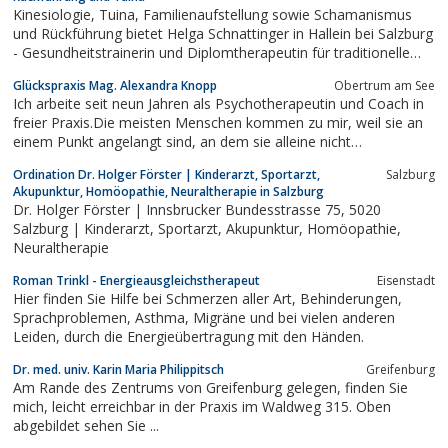
Kinesiologie, Tuina, Familienaufstellung sowie Schamanismus
und Rückführung bietet Helga Schnattinger in Hallein bei Salzburg
- Gesundheitstrainerin und Diplomtherapeutin für traditionelle
chinesische Therapieformen.
Glückspraxis Mag. Alexandra Knopp
Obertrum am See
Ich arbeite seit neun Jahren als Psychotherapeutin und Coach in
freier Praxis.Die meisten Menschen kommen zu mir, weil sie an
einem Punkt angelangt sind, an dem sie alleine nicht
weiterkommen und sich Unterstützung wünschen.Zu meinen
Ordination Dr. Holger Förster | Kinderarzt, Sportarzt,
Salzburg
Leistungen zählen personenzentrierten Psychotherapie,
Akupunktur, Homöopathie, Neuraltherapie in Salzburg
systemisches Coaching, Focusing,...
Dr. Holger Förster | Innsbrucker Bundesstrasse 75, 5020
Salzburg | Kinderarzt, Sportarzt, Akupunktur, Homöopathie,
Neuraltherapie
Roman Trinkl - Energieausgleichstherapeut
Eisenstadt
Hier finden Sie Hilfe bei Schmerzen aller Art, Behinderungen,
Sprachproblemen, Asthma, Migräne und bei vielen anderen
Leiden, durch die Energieübertragung mit den Händen.
Dr. med. univ. Karin Maria Philippitsch
Greifenburg
Am Rande des Zentrums von Greifenburg gelegen, finden Sie
mich, leicht erreichbar in der Praxis im Waldweg 315. Oben
abgebildet sehen Sie ...