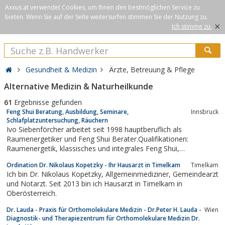
Axxus.at verwendet Cookies, um Ihnen den bestmöglichen Service zu
bieten. Wenn Sie auf der Seite weitersurfen stimmen Sie der Nutzung zu.
×
Ich stimme zu.
Gesundheit & Medizin
Ärzte, Betreuung & Pflege
Alternative Medizin & Naturheilkunde
61
Ergebnisse gefunden
Feng Shui Beratung, Ausbildung, Seminare,
Innsbruck
Schlafplatzuntersuchung, Räuchern
Ivo Siebenförcher arbeitet seit 1998 hauptberuflich als
Raumenergetiker und Feng Shui Berater.Qualifikationen:
Raumenergetik, klassisches und integrales Feng Shui,
Elektrobiologie, Baubiologie, Raumreinigung, Shaolin Qi Gong,
Ordination Dr. Nikolaus Kopetzky - Ihr Hausarzt in Timelkam
Timelkam
Reiki, NLPAngebot: Feng Shui Beratungen für privat und
Ich bin Dr. Nikolaus Kopetzky, Allgemeinmediziner, Gemeindearzt
geschäftlich; Schlafplatzuntersuchungen...
und Notarzt. Seit 2013 bin ich Hausarzt in Timelkam in
Oberösterreich.
Dr. Lauda - Praxis für Orthomolekulare Medizin - Dr.Peter H. Lauda -
Wien
Diagnostik- und Therapiezentrum für Orthomolekulare Medizin Dr.