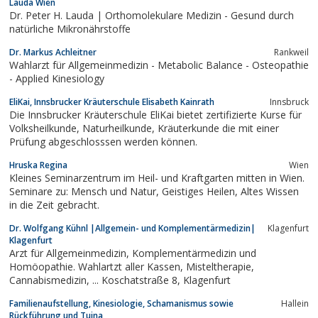
Lauda Wien
Dr. Peter H. Lauda | Orthomolekulare Medizin - Gesund durch
natürliche Mikronährstoffe
Dr. Markus Achleitner
Rankweil
Wahlarzt für Allgemeinmedizin - Metabolic Balance - Osteopathie
- Applied Kinesiology
EliKai, Innsbrucker Kräuterschule Elisabeth Kainrath
Innsbruck
Die Innsbrucker Kräuterschule EliKai bietet zertifizierte Kurse für
Volksheilkunde, Naturheilkunde, Kräuterkunde die mit einer
Prüfung abgeschlosssen werden können.
Hruska Regina
Wien
Kleines Seminarzentrum im Heil- und Kraftgarten mitten in Wien.
Seminare zu: Mensch und Natur, Geistiges Heilen, Altes Wissen
in die Zeit gebracht.
Dr. Wolfgang Kühnl |Allgemein- und Komplementärmedizin|
Klagenfurt
Klagenfurt
Arzt für Allgemeinmedizin, Komplementärmedizin und
Homöopathie. Wahlartzt aller Kassen, Misteltherapie,
Cannabismedizin, ... Koschatstraße 8, Klagenfurt
Familienaufstellung, Kinesiologie, Schamanismus sowie
Hallein
Rückführung und Tuina