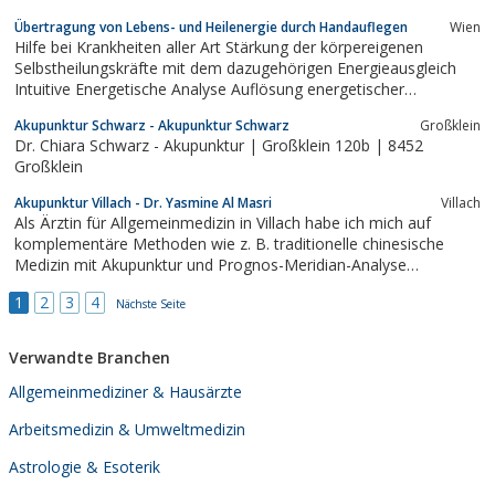
Übertragung von Lebens- und Heilenergie durch Handauflegen
Wien
Hilfe bei Krankheiten aller Art Stärkung der körpereigenen
Selbstheilungskräfte mit dem dazugehörigen Energieausgleich
Intuitive Energetische Analyse Auflösung energetischer
Blockaden Geistiges Heilen kann Dir unterstützend bei
Akupunktur Schwarz - Akupunktur Schwarz
Großklein
körperlichen, geistigen, oder emotionalen Beschwerden aller Art
Dr. Chiara Schwarz - Akupunktur | Großklein 120b | 8452
helfen.
Großklein
Akupunktur Villach - Dr. Yasmine Al Masri
Villach
Als Ärztin für Allgemeinmedizin in Villach habe ich mich auf
komplementäre Methoden wie z. B. traditionelle chinesische
Medizin mit Akupunktur und Prognos-Meridian-Analyse
spezialisiert.
1
2
3
4
Nächste Seite
Verwandte Branchen
Allgemeinmediziner & Hausärzte
Arbeitsmedizin & Umweltmedizin
Astrologie & Esoterik