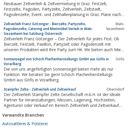
Neubauer Zeltverleih & Zeltvermietung in Graz. Festzelt,
Festzelte, Pagoden, Partyzelte, Zeltverleih, Zeltstadt,
Pagodenzelte, Event- und Zelthallenplanung in Graz. Plane nach
Mass LKW-Plane, Klein-LKW-Plane, Abdeckplane
Zeltverleih Franz Götzinger - Bierzelte, Partyzelte,
Wals-
Pagodenzelte, Catering und Mietmöbel Verleih in Wals-
Siezenheim
Siezenheim bei Salzburg Österreich
Zeltverleih Franz Götzinger – Der Zeltverleih für jedes Fest. Ob
Bierzelt, Festzelt, Pavillon, Partyzelt oder Pagodenzelt mit
unseren Produkten wird Ihre Party zum Hit. Wir bieten auch Miet
WCs, Bars, Bühnen und Sitzmöbel.
Sonnensegel von Schöch Plachenherstellungs GmbH aus Göfis in
Göfis
Vorarlberg
Die von uns angefertigten Sonnensegel bieten mehr als nur
Funktion. Wir beraten Sie gern! Schöch Plachenherstellungs
GmbH aus Göfis in Vorarlberg
Stampfer Zelte - Zeltverleih und Zeltverkauf
Oberndorf
Der Zeltverleih Stampfer Zelte Gesellschaft m.b.H. ist der ideale
Partner für Veranstaltungen, Messen, Lagerung, Hochzeiten,
Agenturen oder Verkauf im Bereich Zeltverleih und Zeltverkauf.
Stampfer Zelte bietet Zubehör wie Beheizung, Heizung, Lüftung,
Verwandte Branchen
WC-Anlagen und Toiletten.
Autosattlerei & Polsterei