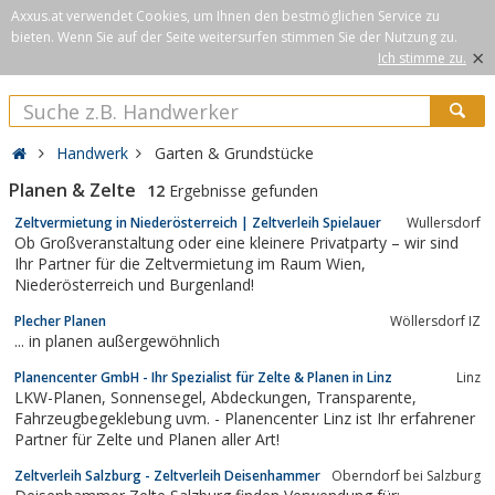
Axxus.at verwendet Cookies, um Ihnen den bestmöglichen Service zu
bieten. Wenn Sie auf der Seite weitersurfen stimmen Sie der Nutzung zu.
×
Ich stimme zu.
Handwerk
Garten & Grundstücke
Planen & Zelte
12
Ergebnisse gefunden
Zeltvermietung in Niederösterreich | Zeltverleih Spielauer
Wullersdorf
Ob Großveranstaltung oder eine kleinere Privatparty – wir sind
Ihr Partner für die Zeltvermietung im Raum Wien,
Niederösterreich und Burgenland!
Plecher Planen
Wöllersdorf IZ
... in planen außergewöhnlich
Planencenter GmbH - Ihr Spezialist für Zelte & Planen in Linz
Linz
LKW-Planen, Sonnensegel, Abdeckungen, Transparente,
Fahrzeugbegeklebung uvm. - Planencenter Linz ist Ihr erfahrener
Partner für Zelte und Planen aller Art!
Zeltverleih Salzburg - Zeltverleih Deisenhammer
Oberndorf bei Salzburg