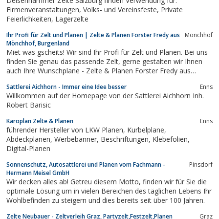
Deisenhammer Zelte Salzburg finden Verwendung für:
Firmenveranstaltungen, Volks- und Vereinsfeste, Private
Feierlichkeiten, Lagerzelte
Ihr Profi für Zelt und Planen | Zelte & Planen Forster Fredy aus
Mönchhof
Mönchhof, Burgenland
Miet was gscheits! Wir sind Ihr Profi für Zelt und Planen. Bei uns
finden Sie genau das passende Zelt, gerne gestalten wir Ihnen
auch Ihre Wunschplane - Zelte & Planen Forster Fredy aus
Mönchhof, Burgenland
Sattlerei Aichhorn - Immer eine Idee besser
Enns
Willkommen auf der Homepage von der Sattlerei Aichhorn Inh.
Robert Barisic
Karoplan Zelte & Planen
Enns
führender Hersteller von LKW Planen, Kurbelplane,
Abdeckplanen, Werbebanner, Beschriftungen, Klebefolien,
Digital-Planen
Sonnenschutz, Autosattlerei und Planen vom Fachmann -
Pinsdorf
Hermann Meisel GmbH
Wir decken alles ab! Getreu diesem Motto, finden wir für Sie die
optimale Lösung um in vielen Bereichen des täglichen Lebens Ihr
Wohlbefinden zu steigern und dies bereits seit über 100 Jahren.
Zelte Neubauer - Zeltverleih Graz, Partyzelt,Festzelt,Planen
Graz