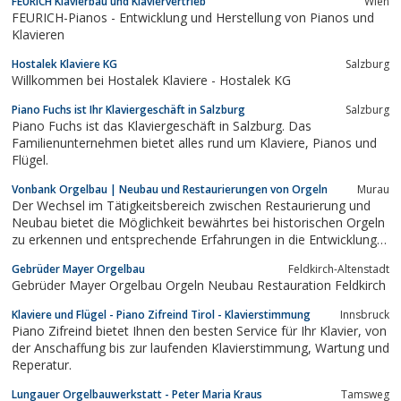
FEURICH Klavierbau und Klaviervertrieb
Wien
FEURICH-Pianos - Entwicklung und Herstellung von Pianos und
Klavieren
Hostalek Klaviere KG
Salzburg
Willkommen bei Hostalek Klaviere - Hostalek KG
Piano Fuchs ist Ihr Klaviergeschäft in Salzburg
Salzburg
Piano Fuchs ist das Klaviergeschäft in Salzburg. Das
Familienunternehmen bietet alles rund um Klaviere, Pianos und
Flügel.
Vonbank Orgelbau | Neubau und Restaurierungen von Orgeln
Murau
Der Wechsel im Tätigkeitsbereich zwischen Restaurierung und
Neubau bietet die Möglichkeit bewährtes bei historischen Orgeln
zu erkennen und entsprechende Erfahrungen in die Entwicklung
der Neubauten einfließen zu lassen.
Gebrüder Mayer Orgelbau
Feldkirch-Altenstadt
Gebrüder Mayer Orgelbau Orgeln Neubau Restauration Feldkirch
Klaviere und Flügel - Piano Zifreind Tirol - Klavierstimmung
Innsbruck
Piano Zifreind bietet Ihnen den besten Service für Ihr Klavier, von
der Anschaffung bis zur laufenden Klavierstimmung, Wartung und
Reperatur.
Lungauer Orgelbauwerkstatt - Peter Maria Kraus
Tamsweg