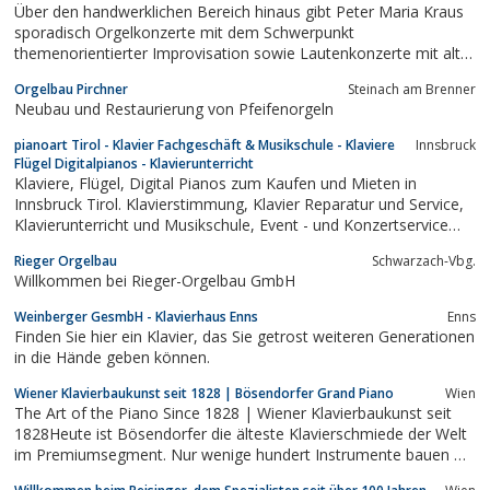
Über den handwerklichen Bereich hinaus gibt Peter Maria Kraus
sporadisch Orgelkonzerte mit dem Schwerpunkt
themenorientierter Improvisation sowie Lautenkonzerte mit alter
Musik.
Orgelbau Pirchner
Steinach am Brenner
Neubau und Restaurierung von Pfeifenorgeln
pianoart Tirol - Klavier Fachgeschäft & Musikschule - Klaviere
Innsbruck
Flügel Digitalpianos - Klavierunterricht
Klaviere, Flügel, Digital Pianos zum Kaufen und Mieten in
Innsbruck Tirol. Klavierstimmung, Klavier Reparatur und Service,
Klavierunterricht und Musikschule, Event - und Konzertservice
Österreich . Ihr Partner rund um´s Klavier & Spielen!
Rieger Orgelbau
Schwarzach-Vbg.
Willkommen bei Rieger-Orgelbau GmbH
Weinberger GesmbH - Klavierhaus Enns
Enns
Finden Sie hier ein Klavier, das Sie getrost weiteren Generationen
in die Hände geben können.
Wiener Klavierbaukunst seit 1828 | Bösendorfer Grand Piano
Wien
The Art of the Piano Since 1828 | Wiener Klavierbaukunst seit
1828Heute ist Bösendorfer die älteste Klavierschmiede der Welt
im Premiumsegment. Nur wenige hundert Instrumente bauen wir
jedes Jahr mit absoluter Hingabe zum Detail. Ein Klangerlebnis