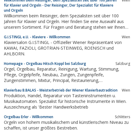
Willkommen beim Reisinger, dem Spezialisten seit über 100 Jahren
Wien
purer Emotion.
für Klavier und Orgeln - Der Reisinger, Der Spezialist für Klaviere
und Orgeln
Willkommen beim Reisinger, dem Spezialisten seit über 100
Jahren für Klavier und Orgeln. Hier finden Sie eine Auswahl aus
unserem Sortiment. Für Fragen und Beratung stehen wir Ihnen
gerne hilfreich zur Seite, denn ein Instrument sollte man nicht
G.I.STINGL e.U. - Klaviere - Willkommen
Wien
ohne professionlle Beratung kaufen.
Klaviersalon G.I.STINGL - Offizieller Wiener Repräsentant von
KAWAI, FAZIOLI, GROTRIAN-STEINWEG, ROENISCH und
AHLBORN.
Homepage - Orgelbau Hitsch Koppl bei Salzburg
Salzburg
Orgel, Orgelbau, Reparatur, Reinigung, Wartung, Stimmung,
Pflege, Orgelpfeife, Neubau, Zungen, Zungenpfeife,
Zungenstimmen, Mixtur, Principal, Restaurierung,
Orgelrestaurieung, Orgelneubau, Beratung, Orgelreinigung,
Klavierbau B.BALAS - Meisterbetrieb der Wiener Klavierbautradition
Wien
Revision, Orgelrevision, Instandsetzung, Orgelinstandsetzung,
Produktion, Handel, Reparatur von Tasteninstrumenten u.
Orgelpositiv, Vermietung, Natwood,...
Musikautomaten. Spezialist für historische Instrumente in Wien.
Auszeichnung als 'Bester Handwerksbetrieb
Orgelbau Erler - Willkommen
Schlitters
Orgeln von hohem musikalischem und künstlerischem Niveau zu
schaffen, ist unser größtes Bestreben.