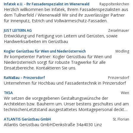
Infatek e.U. - Ihr Fassadenspezialist im Wienerwald
Rappoltenkirchen
Herzlich willkommen bei Infatek, Ihrem Fassadenspezialisten aus
dem Tullnerfeld / Wienerwald! Wir sind ihr zuverlässiger Partner
für Innenputz, Estrich und Vollwärmeschutz-Fassaden.
JUST LEITERN AG
Zeiselmauer
Entwicklung und Fertigung von Leitern und Gerüsten, sowie
Handwerksarbeiten im Gerüstbau
Kogler Gerüstbau für Wien und Niederösterreich
Mödling
Ihr kompetenter Partner: Kogler Gerüstbau für Wien und
Niederösterreich sorgt für robuste Tragwerke für alle
Einsatzbereiche. Kontaktieren Sie uns.
RaWaBau – Prinzersdorf
Prinzersdorf
Unternehmen für Hochbau und Fassadentechnik in Prinzersdorf
TKSA
Wien
Wir setzen die vorgegebenen Gestaltungswünsche der
Architekten bzw. Bauherrn um. Unser bestens geschultes und am
technischenLetztstand ausgestattetes Montagepersonal deckt
die komplettePalette der Fassaden ab.
ATLANTIS Gerüstbau GmbH
St. Florian
Atlantis Gerüstbau GmbHDenkstraße 34a4030 Linz