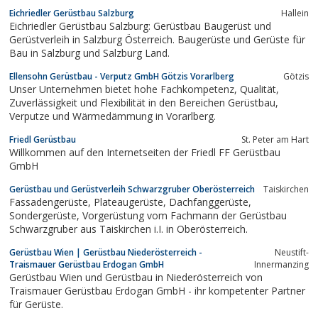
Eichriedler Gerüstbau Salzburg
Hallein
Eichriedler Gerüstbau Salzburg: Gerüstbau Baugerüst und
Gerüstverleih in Salzburg Österreich. Baugerüste und Gerüste für
Bau in Salzburg und Salzburg Land.
Ellensohn Gerüstbau - Verputz GmbH Götzis Vorarlberg
Götzis
Unser Unternehmen bietet hohe Fachkompetenz, Qualität,
Zuverlässigkeit und Flexibilität in den Bereichen Gerüstbau,
Verputze und Wärmedämmung in Vorarlberg.
Friedl Gerüstbau
St. Peter am Hart
Willkommen auf den Internetseiten der Friedl FF Gerüstbau
GmbH
Gerüstbau und Gerüstverleih Schwarzgruber Oberösterreich
Taiskirchen
Fassadengerüste, Plateaugerüste, Dachfanggerüste,
Sondergerüste, Vorgerüstung vom Fachmann der Gerüstbau
Schwarzgruber aus Taiskirchen i.I. in Oberösterreich.
Gerüstbau Wien | Gerüstbau Niederösterreich -
Neustift-
Traismauer Gerüstbau Erdogan GmbH
Innermanzing
Gerüstbau Wien und Gerüstbau in Niederösterreich von
Traismauer Gerüstbau Erdogan GmbH - ihr kompetenter Partner
für Gerüste.