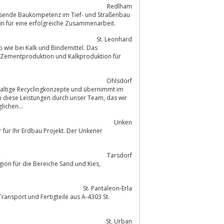
Redlham
sende Baukompetenz im Tief- und Straßenbau
Grundstein für eine erfolgreiche Zusammenarbeit.
St. Leonhard
 wie bei Kalk und Bindemittel. Das
e Zementproduktion und Kalkproduktion für
Ohlsdorf
se Leistungen durch unser Team, das wir
 und weiterbilden, um den täglichen...
Unken
 für Ihr Erdbau Projekt. Der Unkener
g
Tarsdorf
gion für die Bereiche Sand und Kies,
St. Pantaleon-Erla
St. Urban