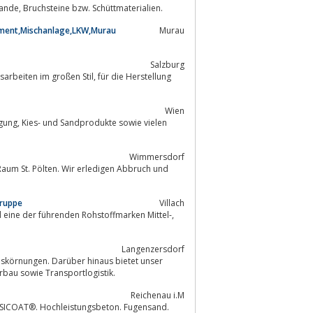
Abbau und Veredelung von Naturstein, sowie Angebote von Schotter, Splitte, Sande, Bruchsteine bzw. Schüttmaterialien.
ement,Mischanlage,LKW,Murau
Murau
Salzburg
ßen Stil, für die Herstellung
Wien
e vielen
Wimmersdorf
Gruppe
Villach
eine der führenden Rohstoffmarken Mittel-,
Langenzersdorf
skörnungen. Darüber hinaus bietet unser
en Bereichen Umwelttechnik, Erd- und Kellerbau sowie Transportlogistik.
Reichenau i.M
SICOAT®. Hochleistungsbeton. Fugensand.