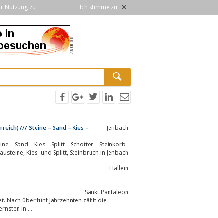
×
er Nutzung zu.
Ich stimme zu.
eich) /// Steine – Sand – Kies –
Jenbach
– Erdbau – Abbruch – Containerdienst – Handmauersteine, Fluss- und Wasserbausteine, Kies- und Splitt, Steinbruch in Jenbach
Hallein
Sankt Pantaleon
. Nach über fünf Jahrzehnten zählt die
nsten in ...