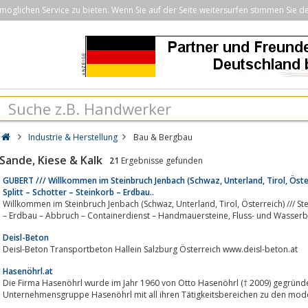
öglichen Service zu bieten. Wenn Sie auf der Seite weitersurfen stimmen Sie d
Industrie & Herstellung
Bau & Bergbau
Sande, Kiese & Kalk
21
Ergebnisse gefunden
GUBERT /// Willkommen im Steinbruch Jenbach (Schwaz, Unterland, Tirol, Österr
Splitt – Schotter – Steinkorb – Erdbau..
Willkommen im Steinbruch Jenbach (Schwaz, Unterland, Tirol, Österreich) /// Steine – Sand – Kies – Splitt – Schotter – Steinkorb
Deisl-Beton
Deisl-Beton Transportbeton Hallein Salzburg Österreich www.deisl-beton.at
Hasenöhrl.at
Die Firma Hasenöhrl wurde im Jahr 1960 von Otto Hasenöhrl († 2009) gegründet
Unternehmensgruppe Hasenöhrl mit all ihren Tätigkeitsbereichen zu den moder