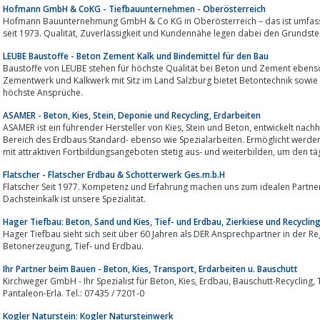
Hofmann GmbH & CoKG - Tiefbauunternehmen - Oberösterreich
Hofmann Bauunternehmung GmbH & Co KG in Oberösterreich – das ist umfas
seit 1973. Qualität, Zuverlässigkeit und Kundennähe legen dabei den 
LEUBE Baustoffe - Beton Zement Kalk und Bindemittel für den Bau
Baustoffe von LEUBE stehen für höchste Qualität bei Beton und Zement ebenso
Zementwerk und Kalkwerk mit Sitz im Land Salzburg bietet Betontechnik sowi
höchste Ansprüche.
ASAMER - Beton, Kies, Stein, Deponie und Recycling, Erdarbeiten
ASAMER ist ein führender Hersteller von Kies, Stein und Beton, entwickelt nachhaltige Recyclingkonzepte und übernimmt im
Bereich des Erdbaus Standard- ebenso wie Spezialarbeiten. Ermöglicht werden die
mit attraktiven Fortbildungsangeboten stetig aus-
Flatscher - Flatscher Erdbau & Schotterwerk Ges.m.b.H
Flatscher Seit 1977. Kompetenz und Erfahrung machen uns zum idealen Partner
Dachsteinkalk ist unsere Spezialität.
Hager Tiefbau: Beton, Sand und Kies, Tief- und Erdbau, Zierkiese und Recyclin
Hager Tiefbau sieht sich seit über 60 Jahren als DER Ansprechpartner in der Re
Betonerzeugung, Tief- und Erdbau.
Ihr Partner beim Bauen - Beton, Kies, Transport, Erdarbeiten u. Bauschutt
Kirchweger GmbH - Ihr Spezialist für Beton, Kies, Erdbau, Bauschutt-Recycling, Transport und Fertigteile aus A-4303 St.
Pantaleon-Erla. Tel.: 07435 / 7201-0
Kogler Naturstein: Kogler Natursteinwerk