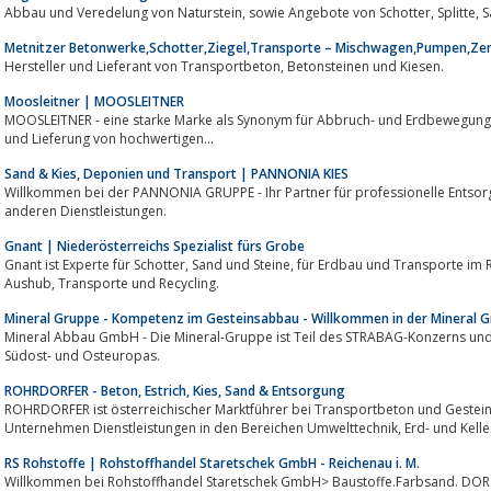
Metnitzer Betonwerke,Schotter,Ziegel,Transporte – Mischwagen,Pumpen,Z
Hersteller und Lieferant von Transportbeton, Betonsteinen und Kiesen.
Moosleitner | MOOSLEITNER
MOOSLEITNER - eine starke Marke als Synonym für Abbruch- und Erdbewegungsarbeiten im gro
und Lieferung von hochwertigen...
Sand & Kies, Deponien und Transport | PANNONIA KIES
Willkommen bei der PANNONIA GRUPPE - Ihr Partner für professionelle Entsorgung, Kies- und Sandprodukte sowi
anderen Dienstleistungen.
Gnant | Niederösterreichs Spezialist fürs Grobe
Gnant ist Experte für Schotter, Sand und Steine, für Erdbau und Transporte im Raum St. Pölten. Wir erledigen Abbruch und
Aushub, Transporte und Recycling.
Mineral Gruppe - Kompetenz im Gesteinsabbau - Willkommen in der Mineral 
Mineral Abbau GmbH - Die Mineral-Gruppe ist Teil des STRABAG-Konzerns und 
Südost- und Osteuropas.
ROHRDORFER - Beton, Estrich, Kies, Sand & Entsorgung
ROHRDORFER ist österreichischer Marktführer bei Transportbeton und Gestein
Unternehmen Dienstleistungen in d
RS Rohstoffe | Rohstoffhandel Staretschek GmbH - Reichenau i. M.
Willkommen bei Rohstoffhandel Staretschek GmbH> Baustoffe.Farbsand. DOR