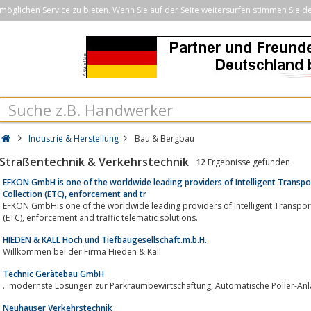
öglichen Service zu bieten. Wenn Sie auf der Seite weitersurfen stimmen Sie d
Industrie & Herstellung
Bau & Bergbau
Straßentechnik & Verkehrstechnik
12
Ergebnisse gefunden
EFKON GmbH is one of the worldwide leading providers of Intelligent Transport
Collection (ETC), enforcement and tr
EFKON GmbHis one of the worldwide leading providers of Intelligent Transportation Systems (ITS), 
(ETC), enforcement and traffic telematic solutions.
HIEDEN & KALL Hoch und Tiefbaugesellschaft.m.b.H.
Willkommen bei der Firma Hieden & Kall
Technic Gerätebau GmbH
Neuhauser Verkehrstechnik