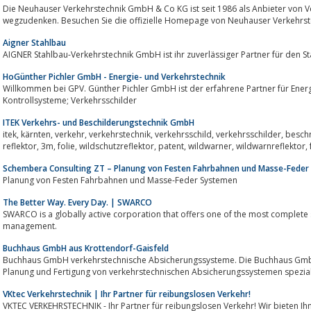
Die Neuhauser Verkehrstechnik GmbH & Co KG ist seit 1986 als Anbieter von V
wegzudenken. Besuchen Sie die offizielle Homepage von Neuhauser Verkehrst
Aigner Stahlbau
AIGNER Stahlbau-Verkehrstechnik GmbH ist ihr zuverlässiger Partner für den S
HoGünther Pichler GmbH - Energie- und Verkehrstechnik
Willkommen bei GPV. Günther Pichler GmbH ist der erfahrene Partner für Energ
Kontrollsysteme; Verkehrsschilder
ITEK Verkehrs- und Beschilderungstechnik GmbH
itek, kärnten, verkehr, verkehrstechnik, verkehrsschild, verkehrsschilder, beschriftung, webshop, verkehrsspiegel, wildschutz,
Schembera Consulting ZT – Planung von Festen Fahrbahnen und Masse-Feder
Planung von Festen Fahrbahnen und Masse-Feder Systemen
The Better Way. Every Day. | SWARCO
SWARCO is a globally active corporation that offers one of the most complete s
management.
Buchhaus GmbH aus Krottendorf-Gaisfeld
Buchhaus GmbH verkehrstechnische Absicherungssysteme. Die Buchhaus GmbH ist ein Unte
Planung und Fertigung von verkehrstechnischen Absicherungssystemen speziali
VKtec Verkehrstechnik | Ihr Partner für reibungslosen Verkehr!
VKTEC VERKEHRSTECHNIK - Ihr Partner für reibungslosen Verkehr! Wir bieten 