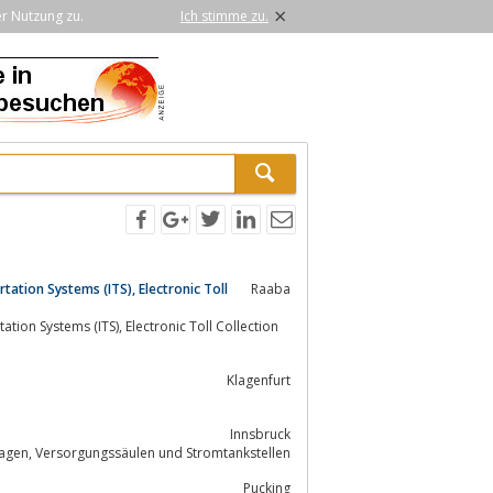
×
er Nutzung zu.
Ich stimme zu.
ation Systems (ITS), Electronic Toll
Raaba
Electronic Toll Collection
Klagenfurt
Innsbruck
...modernste Lösungen zur Parkraumbewirtschaftung, Automatische Poller-Anlagen, Versorgungssäulen und Stromtankstellen
Pucking