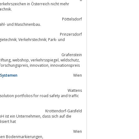
erkehrszeichen in Österreich nicht mehr
echnik.
Pöttelsdorf
tahl- und Maschinenbau.
Prinzersdorf
ietechnik; Verkehrstechnik; Park- und
Grafenstein
reflektor, 3m, folie, wildschutzreflektor, patent, wildwarner, wildwarnreflektor, forschungspreis, innovation, innovationspreis
 Systemen
Wien
Wattens
olution portfolios for road safety and traffic
Krottendorf-Gaisfeld
rnehmen, dass sich auf die
siert hat
Wien
Ihnen Bodenmarkierungen,