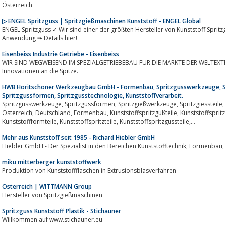
Österreich
▷ ENGEL Spritzguss | Spritzgießmaschinen Kunststoff - ENGEL Global
ENGEL Spritzguss ✓ Wir sind einer der größten Hersteller von Kunststoff Spri
Anwendung ➠ Details hier!
Eisenbeiss Industrie Getriebe - Eisenbeiss
WIR SIND WEGWEISEND IM SPEZIALGETRIEBEBAU FÜR DIE MÄRKTE DER WELTEXTRU
Innovationen an die Spitze.
HWB Horitschoner Werkzeugbau GmbH - Formenbau, Spritzgusswerkzeuge, 
Spritzgussformen, Spritzgusstechnologie, Kunststoffverarbeit.
Spritzgusswerkzeuge, Spritzgussformen, Spritzgießwerkzeuge, Spritzgiessteile, Kunststoffverarbeitung, Spritzgießwerkzeug,
Österreich, Deutschland, Formenbau, Kunststoffspritzgußteile, Kunststoffspritzen, Kunststoffprodukte, Spritzgussteile,
Kunststoffformteile, Kunststoffspritzteile, Kunststoffspritzgussteile,...
Mehr aus Kunststoff seit 1985 - Richard Hiebler GmbH
miku mitterberger kunststoffwerk
Produktion von Kunststoffflaschen in Extrusionsblasverfahren
Österreich | WITTMANN Group
Hersteller von Spritzgießmaschinen
Spritzguss Kunststoff Plastik - Stichauner
Willkommen auf www.stichauner.eu