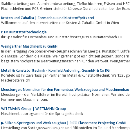
Stahlbearbeitung und Aluminiumbearbeitung, Tieflochbohren, Fräsen und HSC Fräsen ebenso wie beim Polieren,
Flachschleifen und PCE. Greiner steht für kürzeste Durchlaufzeiten bei der Extru
Kristen und Zahalka | Formenbau und Kuststoffpritzerei
Willkommen auf den Internetseiten der Kristen & Zahalka GmbH in Wien
PTM Kunststofftechnologie
Ihr Spezialist für Formenbau und Kunststoffspritzguss aus Natternbach OÖ
Weingärtner Maschinenbau GmbH
In der Fertigung von Sonder-Werkzeugmaschinen für Energie, Kunststoff, Luftfahrt und Schwerzerspanung entscheidet nicht
die Masse. Sondern die Klasse. Weingärtner gibt es nicht seit gestern, sondern seit mehr als fünf Jahrzehnten. Seither
begeistern hochpräzise Bearbeitungsmaschinen Kunden weltweit. Weingärtner d
Metall & Kunststofftechnik - Kornfeld Anton Ing. GesmbH & Co KG
Kornfeld ist Ihr zuverlässiger Partner für Metall & Kunststofftechnik. Werkzeu
Niederösterreich!
Meusburger: Normalien für den Formenbau, Werkzeugbau und Maschinenbau
Meusburger - der Marktführer im Bereich hochpräziser Normalien. Wir sind der
Formen- und Maschinenbau.
WITTMANN Group | WITTMANN Group
Naschinenbauprogramm für die Spritzgießtechnik
▶ Silikon-Spritzguss und Werkzeugbau | RICO Elastomere Projecting GmbH
Herstellung von Spritzgusswerkzeugen und Silikonteilen im Ein- und Mehrkom