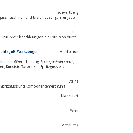
Schwertberg
tzgussmaschinen und bieten Lösungen für jede
Enns
SIONWir beschleunigen die Extrusion durch
Spritzguß-Werkzeuge,
Horitschon
Stainz
Hiebler GmbH - Der Spezialist in den Bereichen Kunststofftechnik, Formenbau, Spritzguss und Komponentenfertigung
Klagenfurt
Wien
Wernberg