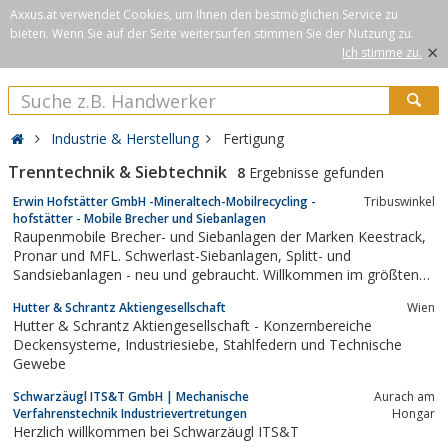
Axxus.at verwendet Cookies, um Ihnen den bestmöglichen Service zu
bieten. Wenn Sie auf der Seite weitersurfen stimmen Sie der Nutzung zu.
×
Ich stimme zu.
Industrie & Herstellung
Fertigung
Trenntechnik & Siebtechnik
8
Ergebnisse gefunden
Erwin Hofstätter GmbH -Mineraltech-Mobilrecycling -
Tribuswinkel
hofstätter - Mobile Brecher und Siebanlagen
Raupenmobile Brecher- und Siebanlagen der Marken Keestrack,
Pronar und MFL. Schwerlast-Siebanlagen, Splitt- und
Sandsiebanlagen - neu und gebraucht. Willkommen im größten
Mietpark Österreichs.
Hutter & Schrantz Aktiengesellschaft
Wien
Hutter & Schrantz Aktiengesellschaft - Konzernbereiche
Deckensysteme, Industriesiebe, Stahlfedern und Technische
Gewebe
Schwarzäugl ITS&T GmbH | Mechanische
Aurach am
Verfahrenstechnik Industrievertretungen
Hongar
Herzlich willkommen bei Schwarzäugl ITS&T