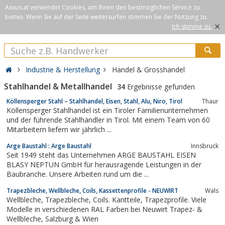
Axxus.at verwendet Cookies, um Ihnen den bestmöglichen Service zu
bieten. Wenn Sie auf der Seite weitersurfen stimmen Sie der Nutzung zu.
×
Ich stimme zu.
Industrie & Herstellung
Handel & Grosshandel
Stahlhandel & Metallhandel
34
Ergebnisse gefunden
Köllensperger Stahl – Stahlhandel, Eisen, Stahl, Alu, Niro, Tirol
Thaur
Köllensperger Stahlhandel ist ein Tiroler Familienunternehmen
und der führende Stahlhändler in Tirol. Mit einem Team von 60
Mitarbeitern liefern wir jährlich ...
Arge Baustahl : Arge Baustahl
Innsbruck
Seit 1949 steht das Unternehmen ARGE BAUSTAHL EISEN
BLASY NEPTUN GmbH für herausragende Leistungen in der
Baubranche. Unsere Arbeiten rund um die ...
Trapezbleche, Wellbleche, Coils, Kassettenprofile - NEUWIRT
Wals
Wellbleche, Trapezbleche, Coils. Kantteile, Trapezprofile. Viele
Modelle in verschiedenen RAL Farben bei Neuwirt Trapez- &
Wellbleche, Salzburg & Wien