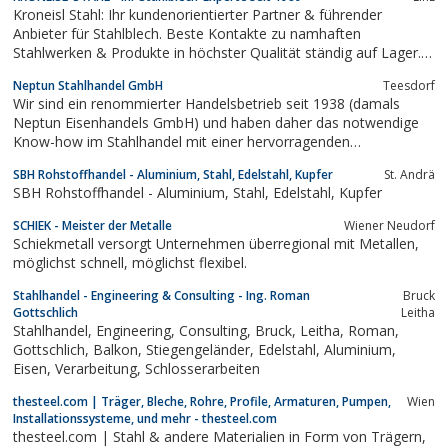
Kroneisl Stahl: Ihr kundenorientierter Partner & führender
Anbieter für Stahlblech. Beste Kontakte zu namhaften
Stahlwerken & Produkte in höchster Qualität ständig auf Lager.
Wir liefern: ✔ FORMATBLECHE ✔ SPALTBÄNDER ✔ COILS ✔
Neptun Stahlhandel GmbH
Teesdorf
INDIVIDUELLE BLECHZUSCHNITTE
Wir sind ein renommierter Handelsbetrieb seit 1938 (damals
Neptun Eisenhandels GmbH) und haben daher das notwendige
Know-how im Stahlhandel mit einer hervorragenden
Marktposition.
SBH Rohstoffhandel - Aluminium, Stahl, Edelstahl, Kupfer
St. Andrä
SBH Rohstoffhandel - Aluminium, Stahl, Edelstahl, Kupfer
SCHIEK - Meister der Metalle
Wiener Neudorf
Schiekmetall versorgt Unternehmen überregional mit Metallen,
möglichst schnell, möglichst flexibel.
Stahlhandel - Engineering & Consulting - Ing. Roman
Bruck
Gottschlich
Leitha
Stahlhandel, Engineering, Consulting, Bruck, Leitha, Roman,
Gottschlich, Balkon, Stiegengeländer, Edelstahl, Aluminium,
Eisen, Verarbeitung, Schlosserarbeiten
thesteel.com | Träger, Bleche, Rohre, Profile, Armaturen, Pumpen,
Wien
Installationssysteme, und mehr - thesteel.com
thesteel.com | Stahl & andere Materialien in Form von Trägern,