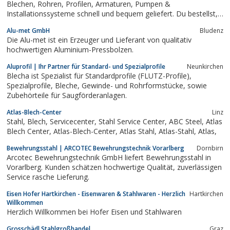
Blechen, Rohren, Profilen, Armaturen, Pumpen &
Installationssysteme schnell und bequem geliefert. Du bestellst,
thesteel.com liefert dein Material!
Alu-met GmbH
Bludenz
Die Alu-met ist ein Erzeuger und Lieferant von qualitativ
hochwertigen Aluminium-Pressbolzen.
Aluprofil | Ihr Partner für Standard- und Spezialprofile
Neunkirchen
Blecha ist Spezialist für Standardprofile (FLUTZ-Profile),
Spezialprofile, Bleche, Gewinde- und Rohrformstücke, sowie
Zubehörteile für Saugförderanlagen.
Atlas-Blech-Center
Linz
Stahl, Blech, Servicecenter, Stahl Service Center, ABC Steel, Atlas
Blech Center, Atlas-Blech-Center, Atlas Stahl, Atlas-Stahl, Atlas,
Bewehrungsstahl | ARCOTEC Bewehrungstechnik Vorarlberg
Dornbirn
Arcotec Bewehrungstechnik GmbH liefert Bewehrungsstahl in
Vorarlberg. Kunden schätzen hochwertige Qualität, zuverlässigen
Service rasche Lieferung.
Eisen Hofer Hartkirchen - Eisenwaren & Stahlwaren - Herzlich
Hartkirchen
Willkommen
Herzlich Willkommen bei Hofer Eisen und Stahlwaren
Grosschädl Stahlgroßhandel
Graz