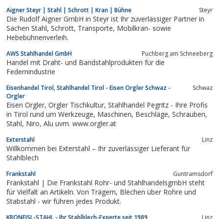
Aigner Steyr | Stahl | Schrott | Kran | Bühne
Steyr
Die Rudolf Aigner GmbH in Steyr ist Ihr zuverlässiger Partner in
Sachen Stahl, Schrott, Transporte, Mobilkran- sowie
Hebebühnenverleih.
AWS Stahlhandel GmbH
Puchberg am Schneeberg
Handel mit Draht- und Bandstahlprodukten für die
Federnindustrie
Eisenhandel Tirol, Stahlhandel Tirol - Eisen Orgler Schwaz -
Schwaz
Orgler
Eisen Orgler, Orgler Tischkultur, Stahlhandel Pegritz - Ihre Profis
in Tirol rund um Werkzeuge, Maschinen, Beschläge, Schrauben,
Stahl, Niro, Alu uvm. www.orgler.at
Exterstahl
Linz
Willkommen bei Exterstahl – Ihr zuverlässiger Lieferant für
Stahlblech
Frankstahl
Guntramsdorf
Frankstahl | Die Frankstahl Rohr- und StahlhandelsgmbH steht
für Vielfalt an Artikeln. Von Trägern, Blechen über Rohre und
Stabstahl - wir führen jedes Produkt.
KRONEISL-STAHL - Ihr Stahlblech-Experte seit 1989
Linz