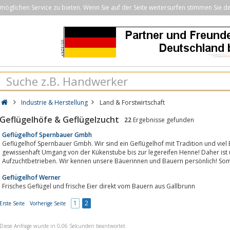
öglichen Service zu bieten. Wenn Sie auf der Seite weitersurfen stimmen Sie d
Industrie & Herstellung
Land & Forstwirtschaft
Geflügelhöfe & Geflügelzucht
22
Ergebnisse gefunden
Geflügelhof Spernbauer Gmbh
Geflügelhof Spernbauer Gmbh. Wir sind ein Geflügelhof mit Tradition und viel 
gewissenhaft Umgang von der Kükenstube bis zur legereifen Henne! Daher ist 
Aufzuchtbetrieben. Wir kennen unsere Bäuerinnen und Bauern persönlich! Somit
Geflügelhof Werner
Frisches Geflügel und frische Eier direkt vom Bauern aus Gallbrunn
1
2
Erste Seite
Vorherige Seite
Diese Anfrage wurde in 0,06 Sekunden beantwortet.