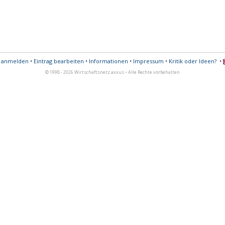
s anmelden
•
Eintrag bearbeiten
•
Informationen
•
Impressum
•
Kritik oder Ideen?
•
© 1998 - 2026 Wirtschaftsnetz axxus • Alle Rechte vorbehalten