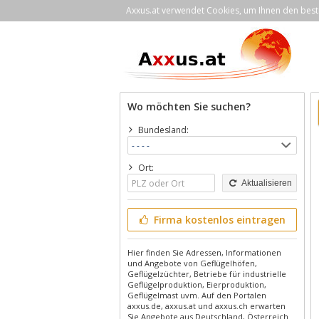
Axxus.at verwendet Cookies, um Ihnen den bestm
Wo möchten Sie suchen?
Bundesland:
Ort:
Aktualisieren
Firma kostenlos eintragen
Hier finden Sie Adressen, Informationen
und Angebote von Geflügelhöfen,
Geflügelzüchter, Betriebe für industrielle
Geflügelproduktion, Eierproduktion,
Geflügelmast uvm. Auf den Portalen
axxus.de, axxus.at und axxus.ch erwarten
Sie Angebote aus Deutschland, Österreich