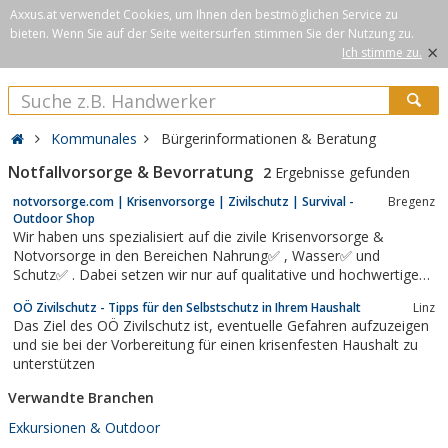
Axxus.at verwendet Cookies, um Ihnen den bestmöglichen Service zu
bieten. Wenn Sie auf der Seite weitersurfen stimmen Sie der Nutzung zu.
×
Ich stimme zu.
Kommunales
Bürgerinformationen & Beratung
Notfallvorsorge & Bevorratung
2
Ergebnisse gefunden
notvorsorge.com | Krisenvorsorge | Zivilschutz | Survival -
Bregenz
Outdoor Shop
Wir haben uns spezialisiert auf die zivile Krisenvorsorge &
Notvorsorge in den Bereichen Nahrung✅ , Wasser✅ und
Schutz✅ . Dabei setzen wir nur auf qualitative und hochwertige
Produkte die sich mehrfach in Notsituationen und Zivilschutz
OÖ Zivilschutz - Tipps für den Selbstschutz in Ihrem Haushalt
Linz
bewährt haben.website
Das Ziel des OÖ Zivilschutz ist, eventuelle Gefahren aufzuzeigen
und sie bei der Vorbereitung für einen krisenfesten Haushalt zu
unterstützen
Verwandte Branchen
Exkursionen & Outdoor