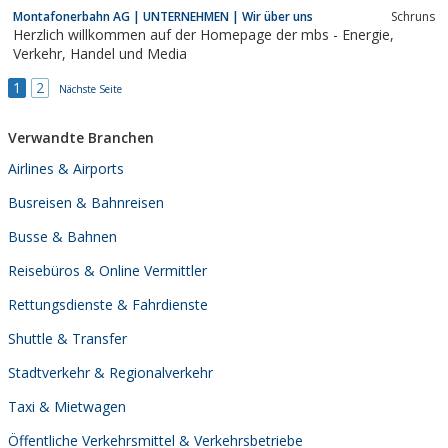
vom Flughafen zu kommen, war nie einfacher!Bestellen Sie jetzt
Montafonerbahn AG | UNTERNEHMEN | Wir über uns
Schruns
und sichern Sie sich selbst eine Reise ohne StressWir sind
Herzlich willkommen auf der Homepage der mbs - Energie,
spezialisiert...
Verkehr, Handel und Media
1
2
Nächste Seite
Verwandte Branchen
Airlines & Airports
Busreisen & Bahnreisen
Busse & Bahnen
Reisebüros & Online Vermittler
Rettungsdienste & Fahrdienste
Shuttle & Transfer
Stadtverkehr & Regionalverkehr
Taxi & Mietwagen
Öffentliche Verkehrsmittel & Verkehrsbetriebe