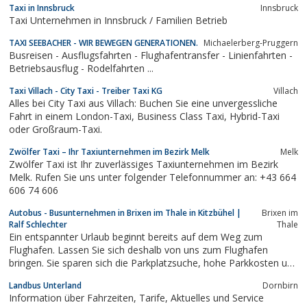
Taxi in Innsbruck
Innsbruck
Taxi Unternehmen in Innsbruck / Familien Betrieb
TAXI SEEBACHER - WIR BEWEGEN GENERATIONEN.
Michaelerberg-Pruggern
Busreisen - Ausflugsfahrten - Flughafentransfer - Linienfahrten -
Betriebsausflug - Rodelfahrten ...
Taxi Villach - City Taxi - Treiber Taxi KG
Villach
Alles bei City Taxi aus Villach: Buchen Sie eine unvergessliche
Fahrt in einem London-Taxi, Business Class Taxi, Hybrid-Taxi
oder Großraum-Taxi.
Zwölfer Taxi – Ihr Taxiunternehmen im Bezirk Melk
Melk
Zwölfer Taxi ist Ihr zuverlässiges Taxiunternehmen im Bezirk
Melk. Rufen Sie uns unter folgender Telefonnummer an: +43 664
606 74 606
Autobus - Busunternehmen in Brixen im Thale in Kitzbühel |
Brixen im
Ralf Schlechter
Thale
Ein entspannter Urlaub beginnt bereits auf dem Weg zum
Flughafen. Lassen Sie sich deshalb von uns zum Flughafen
bringen. Sie sparen sich die Parkplatzsuche, hohe Parkkosten und
genießen einen angenehmen, stressfreien Transfer direkt zum
Landbus Unterland
Dornbirn
Gate. Nach Ihrem Urlaub bringen wir Sie vom Flughafen wieder
Information über Fahrzeiten, Tarife, Aktuelles und Service
sicher nach Hause