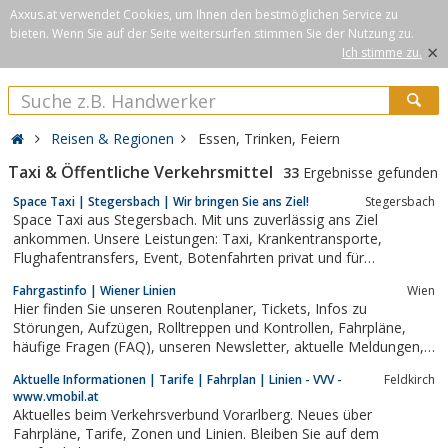
Axxus.at verwendet Cookies, um Ihnen den bestmöglichen Service zu
bieten. Wenn Sie auf der Seite weitersurfen stimmen Sie der Nutzung zu.
×
Ich stimme zu.
Reisen & Regionen
Essen, Trinken, Feiern
Taxi & Öffentliche Verkehrsmittel
33
Ergebnisse gefunden
Space Taxi | Stegersbach | Wir bringen Sie ans Ziel!
Stegersbach
Space Taxi aus Stegersbach. Mit uns zuverlässig ans Ziel
ankommen. Unsere Leistungen: Taxi, Krankentransporte,
Flughafentransfers, Event, Botenfahrten privat und für
Unternehmen. Sie interessieren sich für unsere Leistungen?
Fahrgastinfo | Wiener Linien
Wien
Rufen Sie uns an oder senden Sie uns eine unverbindliche
Hier finden Sie unseren Routenplaner, Tickets, Infos zu
Anfrage oder reservieren Sie Ihre Fahrt!
Störungen, Aufzügen, Rolltreppen und Kontrollen, Fahrpläne,
häufige Fragen (FAQ), unseren Newsletter, aktuelle Meldungen,
Öffnungszeiten der Infostellen, Ticketstellen und des
Aktuelle Informationen | Tarife | Fahrplan | Linien - VVV -
Feldkirch
Kundenzentrums, Kontakt. Im Bereich WienMobil finden Sie alle
www.vmobil.at
Infos zur Rolle der Wiener...
Aktuelles beim Verkehrsverbund Vorarlberg. Neues über
Fahrpläne, Tarife, Zonen und Linien. Bleiben Sie auf dem