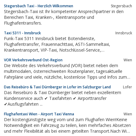
Stegersbach Taxi - Herzlich Wilkommen
Stegersbach
Stegersbach-Taxi ist Ihr kompetenter Ansprechpartner in den
Bereichen Taxi, Kranken-, Kleintransporte und
Flughafentransfers.
Taxi 5311 - Innsbruck
Innsbruck
Funk-Taxi 5311 Innsbruck bietet Botendienste,
Flughafentransfer, Frauennachttaxi, ASTI-Sammeltaxi,
Krankentransport, VIP-Taxi, Notschlüssel-Service,
Taxigutscheine, Innenstadt-Ticket, Taxi-Schecks u. v. m.
VOR Verkehrsverbund Ost-Region
Wien
Die Website des Verkehrsverbund (VOR) bietet neben dem
multimodalen, österreichweiten Routenplaner, tagesaktuelle
Fahrpläne und viele, nützliche, kostenlose Tipps und Infos zum
Öffentlichen Verkehr in Wien, NÖ und BGLD.
Das Reisebüro & Taxi Dürnberger in Lofer im Salzburger Land
Lofer
Das Reisebüro & Taxi Dürnberger bietet neben exzellentem
Kundenservice auch ✔ Taxifahrten ✔ Airporttransfer
✔Ausflugsfahrten ...
Flughafentaxi Wien - Airport Taxi Vienna
Wien
Der kostengünstigste weg vom und zum Flughafen Wien!Keine
Notwendigkeit ein Fahrzeug zu teilen, kein mehrfaches Absetzen
und mehr Flexibilität als bei einem geteilten Transport.Nach Wien