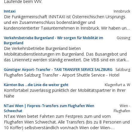
Laufende beim VVV.
Inntaxi
Innsbruck
Die Funkgemeinschaft INNTAXI ist Österreichischen Ursprungs
und ein Zusammenschluss bodenständiger und
kundenorientierter Taxiunternehmen in Innsbruck. Wir haben uns
zu gemeinsamen Qulaitätsstandards verpflichtet und stehen über
Verkehrsbetriebe Burgenland - Wir sorgen für Mobilität im
Güssing
mehrere Sprechfunkkanäle mit unseren Chauffeuren rund um die
Burgenland
Uhr in Verbindung. Unsere...
Die Verkehrsbetriebe Burgenland bieten
Mobilitätsdienstleistungen im Burgenland. Das Busangebot und
das Liniennetz werden ständig erweitert. Die VBB sind ein starker
Partner des Landes.
Günstiger Airport-Transfer - TAXI TRANSFER SERVICE SALZBURG
Salzburg
Flughafen Salzburg Transfer - Airport Shuttle Service - Hotel
Kärnten Bus ...die Linie die weiter geht
Klagenfurt a. W
Komfortabel zuverlässig pünktlich der Mobilitätspartner in Ihrer
Nähe
NTaxi Wien | Fixpreis-Transfers zum Flughafen Wien
Wien -
Schwechat
Flughafen
NTaxi Wien bietet Fahrten zum Festpreis zum und vom
Flughafen Wien Schwechat. Alle Transfers (bis zu 8 Personen und
10 Koffer) selbstverständlich von/nach Wien oder Wien-
Umgebung.