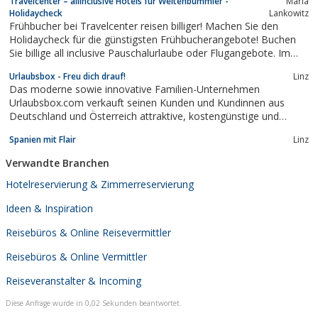
Travelcenter – allinclusive Hotels für Weltenbummler -
Maria
Holidaycheck
Lankowitz
Frühbucher bei Travelcenter reisen billiger! Machen Sie den
Holidaycheck für die günstigsten Frühbucherangebote! Buchen
Sie billige all inclusive Pauschalurlaube oder Flugangebote. Im
Lastminuteexpress finden Sie allinclusive Hotels und Flug
Urlaubsbox - Freu dich drauf!
Linz
Restplätze.
Das moderne sowie innovative Familien-Unternehmen
Urlaubsbox.com verkauft seinen Kunden und Kundinnen aus
Deutschland und Österreich attraktive, kostengünstige und
moderne Erlebnisreise-Geschenkboxen für Urlaubskurz-Reisen
Spanien mit Flair
Linz
und Hotelgutscheine für Wellnessurlaube. Alle Kunden und
Kundinnen profitieren von einer größtmöglichen...
Verwandte Branchen
Hotelreservierung & Zimmerreservierung
Ideen & Inspiration
Reisebüros & Online Reisevermittler
Reisebüros & Online Vermittler
Reiseveranstalter & Incoming
Diese Anfrage wurde in 0,02 Sekunden beantwortet.