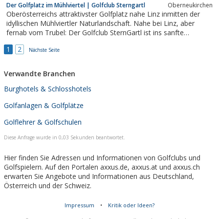
Der Golfplatz im Mühlviertel | Golfclub Sterngartl
Oberneukirchen
Oberösterreichs attraktivster Golfplatz nahe Linz inmitten der
idyllischen Mühlviertler Naturlandschaft. Nahe bei Linz, aber
fernab vom Trubel: Der Golfclub SternGartl ist ins sanfte
Hügelland nördlich von Linz eingebettet.
1
2
Nächste Seite
Verwandte Branchen
Burghotels & Schlosshotels
Golfanlagen & Golfplätze
Golflehrer & Golfschulen
Diese Anfrage wurde in 0,03 Sekunden beantwortet.
Hier finden Sie Adressen und Informationen von Golfclubs und
Golfspielern. Auf den Portalen axxus.de, axxus.at und axxus.ch
erwarten Sie Angebote und Informationen aus Deutschland,
Österreich und der Schweiz.
Impressum
•
Kritik oder Ideen?