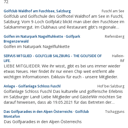
72
Golfclub Waldhof am Fuschlsee, Salzburg
Fuschl am See
Golfclub und Golfschule des Golfhotel Waldhof am See in Fuschl,
Salzburg. Vom 9-Loch Golfplatz blickt man über den Fuschlsee im
Salzkammergut. Im Clubhaus und Restaurant gibt's regionale
Schmankerl. Mit PGA Professional Willi Marbler.Chipping- &
Golfen im Naturpark Nagelfluhkette · Golfpark
Riefensberg
Putting-Green sowie Driving-Range verbessern Sie Ihr Handicap.
Bregenzerwald
Golfen im Naturpark Nagelfluhkette
SERVUS MITGLIED - GOLFCLUB SALZBURG - THE GOLFSIDE OF
Hallein-
LIFE.
Rif
LIEBE MITGLIEDER. Wie ihr wisst, gibt es bei uns immer wieder
etwas Neues. Hier findet ihr nur einen Chip weit entfernt alle
wichtigen Informationen. Exklusiv für euch - unsere Mitglieder.
Anlage - Golfanlage Schloss Fuschl
Hof bei Salzburg
Golfanlage Schloss Fuschl Das kulturelle und golferische Erlebnis
im Salzburger Land! Liebe Mitglieder und Gäste!Wir möchten Sie
darauf hinweisen, dass ab 19.05.2021 für das Betreten der
Golfanlage und der Driving-Range die 3G-Regelung (getestet,
Das Golfparadies in den Alpen Österreichs · Golfclub
Tschagguns
geimpft oder genesen) gilt. Der entsprechende Nachweis •
Montafon
Impfungs-Nachweis•...
Das Golfparadies in den Alpen Österreichs