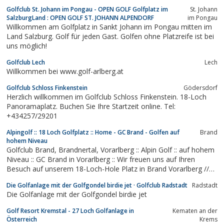
Golfclub St. Johann im Pongau - OPEN GOLF Golfplatz im
St. Johann
SalzburgLand : OPEN GOLF ST. JOHANN ALPENDORF
im Pongau
Willkommen am Golfplatz in Sankt Johann im Pongau mitten im
Land Salzburg. Golf für jeden Gast. Golfen ohne Platzreife ist bei
uns möglich!
Golfclub Lech
Lech
Willkommen bei www.golf-arlberg.at
Golfclub Schloss Finkenstein
Gödersdorf
Herzlich willkommen im Golfclub Schloss Finkenstein. 18-Loch
Panoramaplatz. Buchen Sie Ihre Startzeit online. Tel:
+434257/29201
Alpingolf :: 18 Loch Golfplatz :: Home - GC Brand - Golfen auf
Brand
hohem Niveau
Golfclub Brand, Brandnertal, Vorarlberg :: Alpin Golf :: auf hohem
Niveau :: GC Brand in Vorarlberg :: Wir freuen uns auf Ihren
Besuch auf unserem 18-Loch-Hole Platz in Brand Vorarlberg //
Golf Club Brand GmbH Studa 83:: 6708 Brand:: Austria/Vorarlberg
Die Golfanlage mit der Golfgondel birdie jet · Golfclub Radstadt
Radstadt
:: T. +43 (0) 5559 450 :: Golfschule Brand :: Golf spielen Vorarlberg
Die Golfanlage mit der Golfgondel birdie jet
Golf Resort Kremstal - 27 Loch Golfanlage in
Kematen an der
Österreich
Krems