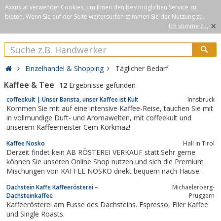
Axxus.at verwendet Cookies, um Ihnen den bestmöglichen Service zu
bieten. Wenn Sie auf der Seite weitersurfen stimmen Sie der Nutzung zu.
×
Ich stimme zu.
Einzelhandel & Shopping
Täglicher Bedarf
Kaffee & Tee
12
Ergebnisse gefunden
coffeekult | Unser Barista, unser Kaffee ist Kult
Innsbruck
Kommen Sie mit auf eine intensive Kaffee-Reise, tauchen Sie mit
in vollmundige Duft- und Aromawelten, mit coffeekult und
unserem Kaffeemeister Cem Korkmaz!
Kaffee Nosko
Hall in Tirol
Derzeit findet kein AB RÖSTEREI VERKAUF statt.Sehr gerne
können Sie unseren Online Shop nutzen und sich die Premium
Mischungen von KAFFEE NOSKO direkt bequem nach Hause
bestellen.Tradition im Herzen.Innovation im
Dachstein Kaffe Kaffeerösterei –
Michaelerberg-
Dachsteinkaffee
Pruggern
Kaffeerösterei am Fusse des Dachsteins. Espresso, Filer Kaffee
und Single Roasts.