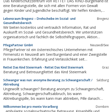
Das Kinderschutzzentrum von RETTET DAS KIND-Burgenland ist
eine Beratungsstelle, die sich mit allen Formen von Gewalt
gegen Kinder und Jugendliche beschäftigt. Wir helfen Kindern,
Jugendlichen und Eltern bei der Lösung von Problemen
Lebensraum Bregenz – Drehscheibe im Sozial- und
Bregenz
Gesundheitsbereich
Wir bieten kostenlos und vertraulich Information, Rat und
Auskunft im Sozial- und Gesundheitsbereich. Wir unterstützen
organisatorisch und fachlich die Selbsthilfegruppen, Aktion
Demenz, Freiwilligenarbeit wie z.B. Seniorenbörse und mehr.
PflegePartner GmbH
Neusiedl/See
PflegePartner ist ein österreichisches Unternehmen mit
Firmensitz in Neusiedl am See/Burgenland und einer Zweigstelle
in Frauenkirchen. Erfahrung und Verlässlichkeit seit
2011!PflegePartner wurde mit dem Ziel gegründet, pflege- und
Rettet Das Kind Steiermark - Rettet Das Kind Steiermark
Graz
betreuungsbedürftigen Menschen zu helfen, diese zu Hause zu
Beratung und BetreuungRettet das Kind Steiermark
betreuen und die Angehörigen zu...
Schwanger was nun: anonyme Beratung zu Schwangerschaft /
Salzburg
Abtreibung
Ungewollt schwanger? Beratung anonym zu Schwangerschaft,
Abtreibung, Schwangerschaftsabbruch, bis wann
Abtreibungspille, bis wann kann man abtreiben, Pille danach:
Beratungsstelle, Sorgentelefon und anonyme Email Online
Willkommen bei pro mente Vorarlberg
Dornbirn
Beratung Salzburg Österreich
...ambulante sozialpsychiatrische Betreuung, Krisenhilfe und