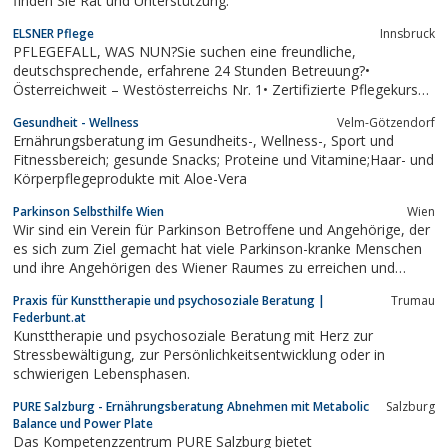
finden Sie Rat und Unterstützung.
ELSNER Pflege
Innsbruck
PFLEGEFALL, WAS NUN?Sie suchen eine freundliche,
deutschsprechende, erfahrene 24 Stunden Betreuung?•
Österreichweit – Westösterreichs Nr. 1• Zertifizierte Pflegekurse•
Täglich kündbar• Faire Bezahlung der BetreuerinnenEigenleistung
Gesundheit - Wellness
Velm-Götzendorf
ab € 301, -- für 4 WochenPreisbeispiel bei Pflegestufe 4 und...
Ernährungsberatung im Gesundheits-, Wellness-, Sport und
Fitnessbereich; gesunde Snacks; Proteine und Vitamine;Haar- und
Körperpflegeprodukte mit Aloe-Vera
Parkinson Selbsthilfe Wien
Wien
Wir sind ein Verein für Parkinson Betroffene und Angehörige, der
es sich zum Ziel gemacht hat viele Parkinson-kranke Menschen
und ihre Angehörigen des Wiener Raumes zu erreichen und
Unterstützung anzubieten, um Ihnen bei Ihren berechtigten
Praxis für Kunsttherapie und psychosoziale Beratung |
Trumau
Anliegen zur Verbesserung ihrer Situation zu helfen.
Federbunt.at
Kunsttherapie und psychosoziale Beratung mit Herz zur
Stressbewältigung, zur Persönlichkeitsentwicklung oder in
schwierigen Lebensphasen.
PURE Salzburg - Ernährungsberatung Abnehmen mit Metabolic
Salzburg
Balance und Power Plate
Das Kompetenzzentrum PURE Salzburg bietet