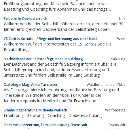
Ernährungsberatung und Metabolic Balance ebenso wie
Beratung und Coaching fürs Abnehmen und das richtige
Stoffwechselprogramm. Erfahren Sie alles über Gewicht
Selbsthilfe Oberösterreich
Linz
reduzieren mit der Power Plate für eine sportliche Figur sowie die
Willkommen bei der Selbsthilfe Oberösterreich, dem seit über 30
richtige Ernährung bei Übergewicht und Diabetes. PURE
Jahren erfolgreichen Dachverband der Selbsthilfegruppen.
Salzburg...
CS Caritas Socialis - Pflege und Betreuung aus einer Hand
Wien
Willkommen auf den Internetseiten der CS Caritas Socialis
Privatstiftung
Dachverband der Selbsthilfegruppen in Salzburg
Salzburg
Der Dachverband der Selbsthife Salzburg informiert über alle
Selbsthilfegruppen im Land, ist Interessenvertretung und
unterstützt und fördert Selbsthilfe im Land Salzburg.
Diätologin Mag. Anita Tatzreiter
Waidhofen an der Ybbs
Als Diätologin biete ich ernährungsmedizinische Beratung und
Therapie in Waidhofen an der Ybbs. Für Kinder in der
Kinderärztepraxis im Medizell und für Erwachsene
Ernährungsberatung in Form von Hausbesuchen in Waidhofen
Ernährungsberatung Michaela Wallisch
Wolfpassing
und Umgebung.
Ernährung - Beratung - Coaching - Diabetesschulung
Kinderschutzzentrum, Familienberatung Eisenstadt
Eisenstadt