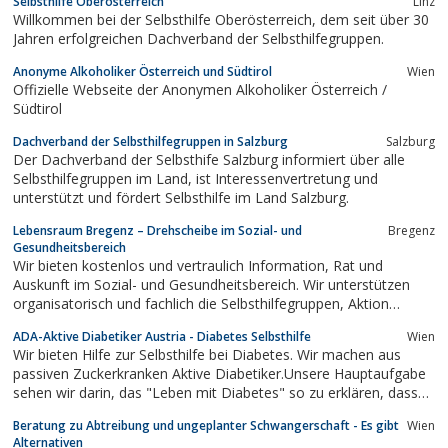
Selbsthilfe Oberösterreich
Linz
Anliegen zur Verbesserung ihrer Situation zu helfen.
Willkommen bei der Selbsthilfe Oberösterreich, dem seit über 30
Jahren erfolgreichen Dachverband der Selbsthilfegruppen.
Anonyme Alkoholiker Österreich und Südtirol
Wien
Offizielle Webseite der Anonymen Alkoholiker Österreich /
Südtirol
Dachverband der Selbsthilfegruppen in Salzburg
Salzburg
Der Dachverband der Selbsthife Salzburg informiert über alle
Selbsthilfegruppen im Land, ist Interessenvertretung und
unterstützt und fördert Selbsthilfe im Land Salzburg.
Lebensraum Bregenz – Drehscheibe im Sozial- und
Bregenz
Gesundheitsbereich
Wir bieten kostenlos und vertraulich Information, Rat und
Auskunft im Sozial- und Gesundheitsbereich. Wir unterstützen
organisatorisch und fachlich die Selbsthilfegruppen, Aktion
Demenz, Freiwilligenarbeit wie z.B. Seniorenbörse und mehr.
ADA-Aktive Diabetiker Austria - Diabetes Selbsthilfe
Wien
Wir bieten Hilfe zur Selbsthilfe bei Diabetes. Wir machen aus
passiven Zuckerkranken Aktive Diabetiker.Unsere Hauptaufgabe
sehen wir darin, das "Leben mit Diabetes" so zu erklären, dass
Sorge, Angst und Unbehagen verringert werden.
Beratung zu Abtreibung und ungeplanter Schwangerschaft - Es gibt
Wien
Alternativen