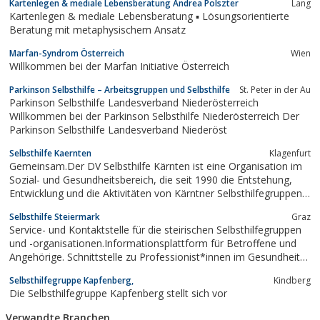
Kartenlegen & mediale Lebensberatung Andrea Polszter
Lang
Kartenlegen & mediale Lebensberatung ▪ Lösungsorientierte
Beratung mit metaphysischem Ansatz
Marfan-Syndrom Österreich
Wien
Willkommen bei der Marfan Initiative Österreich
Parkinson Selbsthilfe – Arbeitsgruppen und Selbsthilfe
St. Peter in der Au
Parkinson Selbsthilfe Landesverband Niederösterreich
Willkommen bei der Parkinson Selbsthilfe Niederösterreich Der
Parkinson Selbsthilfe Landesverband Niederöst
Selbsthilfe Kaernten
Klagenfurt
Gemeinsam.Der DV Selbsthilfe Kärnten ist eine Organisation im
Sozial- und Gesundheitsbereich, die seit 1990 die Entstehung,
Entwicklung und die Aktivitäten von Kärntner Selbsthilfegruppen
und -vereinen, Behindertenverbänden und -organisationen
Selbsthilfe Steiermark
Graz
unterstützt.
Service- und Kontaktstelle für die steirischen Selbsthilfegruppen
und -organisationen.Informationsplattform für Betroffene und
Angehörige. Schnittstelle zu Professionist*innen im Gesundheits-
und Sozialbereich.
Selbsthilfegruppe Kapfenberg,
Kindberg
Die Selbsthilfegruppe Kapfenberg stellt sich vor
Verwandte Branchen