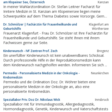
am Klopeiner See, Österreich
Kanzian
In meiner Wahlarztordination Dr. Stefan Leitner Facharzt für
Inntere Medizin in St. Kanzian am Klopeinersee liegen meine
Schwerpunkte auf dem Thema Diabetes sowie Vorsorge. Gerne
berate ich Sie um Ihre Diabeteseinstellung zu verbessern, die
Dr. Schmölzer | Fachärztin für Frauenheilkunde und
Klagenfurt am
Therapie anzupassen und zu optimieren.
Geburtshilfe
Wörthersee
Frauenarzt Klagenfurt - Frau Dr. Schmölzer ist Ihre Fachärztin für
Frauenheilkunde und Geburtshilfe. Sie steht Ihnen mit ihrem
Fachwissen gerne zur Seite.
Kinderwunsch - IVF Zentren Prof. Zech
Bregenz
Ein unerfüllter Kinderwunsch ist kein unabwendbares Schicksal.
Durch professionelle Hilfe in der Reproduktionsmedizin kann
dem Kinderwunsch nachgeholfen werden. Informieren Sie sich ...
Permedio - Personalisierte Medizin in der Onkologie -
Neunkirchen
Krebsmedizin
Permedio und die Ordination Doz. Dr. Wöhrer bieten eine
personalisierte Medizin in der Onkologie an, also eine
personalisierte Krebsmedizin.
Speziallabor Priv. Doz Dr. Nikolaus Wick
Innsbruck
Speziallabor mit für Immundiagnostik, Allergiediagnostik,
Hormondiagnostik, Genetik, Kinderwunsch und Vaterschaftstests