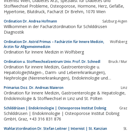
Internist Wien, Diabetes Arzt, Spezialist für Diabetes und
Stoffwechsel Probleme, Osteoporose, Hormone, Herz, Gefäße,
Hypertonie, Blutdruck, Facharzt Dr Brehm, 1070 Wien
Ordination Dr. Andrea Hofmann
Salzburg-Aigen
Willkommen in der Facharztordination für Schilddrüsen
Diagnostik
Ordination Dr. Astrid Primus – Fachärztin für Innere Medizin,
Wolfsberg
Ärztin für Allgemeinmedizin
Ordination für Innere Medizin in Wolfsberg
Ordination u. Stoffwechselzentrum Univ. Prof. Dr. Schnedl
Bruck / Mur
Ordination für innere Medizin, Gastroenterologie u.
Hepatologie(Magen-, Darm- und Lebererkrankungen),
Nephrologie (Nierenerkrankungen), Endokrinologie und
Stoffwechselkrankheiten, (Hormon- und
Primarius Doz. Dr. Andreas Maieron
Linz
Stoffwechselkrankheiten)
Ordination für Innere Medizin, Gastroenterologie & Hepatologie,
Endokrinologie & Stoffwechsel in Linz und St. Pölten
Schilddrüsen | Endokrinologie | Osteoporose Institut Dobnig
Graz
Schilddrüsen | Endokrinologie | Osteoporose Institut Dobnig
GmbH, Graz, +43 316 831 876
Wahlarztordination Dr. Stefan Leitner | Internist | St. Kanzian
St.