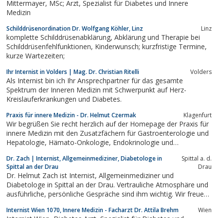
Mittermayer, MSc; Arzt, Spezialist für Diabetes und Innere
Medizin
Schilddrüsenordination Dr. Wolfgang Köhler, Linz
Linz
komplette Schilddrüsenabklärung, Abklärung und Therapie bei
Schilddrüsenfehlfunktionen, Kinderwunsch; kurzfristige Termine,
kurze Wartezeiten;
Ihr Internist in Volders | Mag. Dr. Christian Ritelli
Volders
Als Internist bin ich Ihr Ansprechpartner für das gesamte
Spektrum der Inneren Medizin mit Schwerpunkt auf Herz-
Kreislauferkrankungen und Diabetes.
Praxis für innere Medizin - Dr. Helmut Czermak
Klagenfurt
Wir begrüßen Sie recht herzlich auf der Homepage der Praxis für
innere Medizin mit den Zusatzfächern für Gastroenterologie und
Hepatologie, Hämato-Onkologie, Endokrinologie und
Stoffwechsel sowie Nuklearmedizin.
Dr. Zach | Internist, Allgemeinmediziner, Diabetologe in
Spittal a. d.
Spittal an der Drau
Drau
Dr. Helmut Zach ist Internist, Allgemeinmediziner und
Diabetologe in Spittal an der Drau. Vertrauliche Atmosphäre und
ausführliche, persönliche Gespräche sind ihm wichtig. Wir freuen
uns auf Ihren Besuch in unserer Ordination.
Internist Wien 1070, Innere Medizin - Facharzt Dr. Attila Brehm
Wien