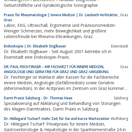
Geburtshilfliche und Gynäkologische Sonographie
Praxis für Rheumatologie | Innere Medizin | Dr. Liesbeth Hofstätter,
Graz
Graz.
Labor, EKG, Ultraschall, Ergometrie und Präzisionsmedizin:
Weniger Schmerzen, mehr Beweglichkeit und größere
Lebensfreude bei Rheuma-Erkrankungen, Graz.
Endoskopie | Dr. Elisabeth Stiglbauer
Eisenstadt
Dr. Elisabeth Stiglbauer - Seit August 2001 betreibe ich in
Eisenstadt eine Endoskopie-Praxis.
DR. PAUL FEICHTINGER – IHR FACHARZT FÜR INNERE MEDIZIN,
Graz
ANGIOLOGIE UND GERIATRIE FÜR GRAZ UND GRAZ-UMGEBUNG
Dr. Feichtinger ist Wahlarzt aller Kassen für die Fachbereiche
Innere Medizin, Angiologie (Gefäßmedizin) sowie Geriatrie
(Altersmedizin). In der Arztpraxis im Zentrum von Graz kümmern
sich Dr. Feichtinger und sein freundliches Team umfassend um
Darm Praxis Salzburg - Dr. Thomas Haas
Salzburg
Ihre Gesundheit.
Spezialisierung auf Abklärung und Behandlung von Störungen
des Magen-Darmtraktes. Darm Praxis in Salzburg.
Dr. Hildegard Tscharf: mehr Zeit für Sie und kurze Wartezeiten
Wolfsberg
Dr. Hildegard Tscharf: Privatpraxis für Innere Medizin,
Gastroenterologie & Hepatologie in der Spanheimerstraße 24 in