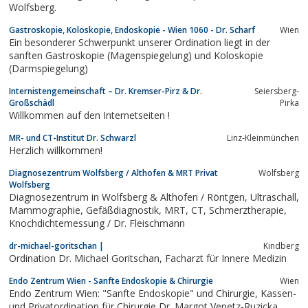
Wolfsberg.
Gastroskopie, Koloskopie, Endoskopie - Wien 1060 - Dr. Scharf
Wien
Ein besonderer Schwerpunkt unserer Ordination liegt in der
sanften Gastroskopie (Magenspiegelung) und Koloskopie
(Darmspiegelung)
Internistengemeinschaft – Dr. Kremser-Pirz & Dr.
Seiersberg-
Großschädl
Pirka
Willkommen auf den Internetseiten !
MR- und CT-Institut Dr. Schwarzl
Linz-Kleinmünchen
Herzlich willkommen!
Diagnosezentrum Wolfsberg / Althofen & MRT Privat
Wolfsberg
Wolfsberg
Diagnosezentrum in Wolfsberg & Althofen / Röntgen, Ultraschall,
Mammographie, Gefäßdiagnostik, MRT, CT, Schmerztherapie,
Knochdichtemessung / Dr. Fleischmann
dr-michael-goritschan |
Kindberg
Ordination Dr. Michael Goritschan, Facharzt für Innere Medizin
Endo Zentrum Wien - Sanfte Endoskopie & Chirurgie
Wien
Endo Zentrum Wien: "Sanfte Endoskopie" und Chirurgie, Kassen-
und Privatordination für Chirurgie Dr. Margot Venetz-Ruzicka,