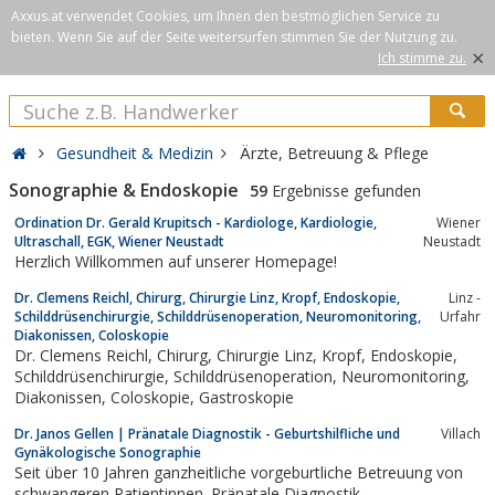
Axxus.at verwendet Cookies, um Ihnen den bestmöglichen Service zu
bieten. Wenn Sie auf der Seite weitersurfen stimmen Sie der Nutzung zu.
×
Ich stimme zu.
Gesundheit & Medizin
Ärzte, Betreuung & Pflege
Sonographie & Endoskopie
59
Ergebnisse gefunden
Ordination Dr. Gerald Krupitsch - Kardiologe, Kardiologie,
Wiener
Ultraschall, EGK, Wiener Neustadt
Neustadt
Herzlich Willkommen auf unserer Homepage!
Dr. Clemens Reichl, Chirurg, Chirurgie Linz, Kropf, Endoskopie,
Linz -
Schilddrüsenchirurgie, Schilddrüsenoperation, Neuromonitoring,
Urfahr
Diakonissen, Coloskopie
Dr. Clemens Reichl, Chirurg, Chirurgie Linz, Kropf, Endoskopie,
Schilddrüsenchirurgie, Schilddrüsenoperation, Neuromonitoring,
Diakonissen, Coloskopie, Gastroskopie
Dr. Janos Gellen | Pränatale Diagnostik - Geburtshilfliche und
Villach
Gynäkologische Sonographie
Seit über 10 Jahren ganzheitliche vorgeburtliche Betreuung von
schwangeren Patientinnen. Pränatale Diagnostik -