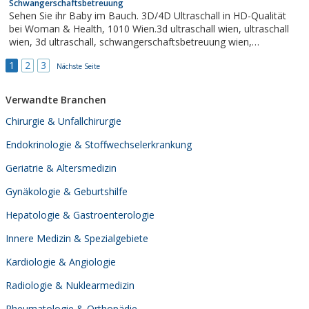
Schwangerschaftsbetreuung
Sehen Sie ihr Baby im Bauch. 3D/4D Ultraschall in HD-Qualität
bei Woman & Health, 1010 Wien.3d ultraschall wien, ultraschall
wien, 3d ultraschall, schwangerschaftsbetreuung wien,
schwangerschaftsbetreuung, pränataldiagnostik wien,
1
2
3
pränataldiagnostik
Nächste Seite
Verwandte Branchen
Chirurgie & Unfallchirurgie
Endokrinologie & Stoffwechselerkrankung
Geriatrie & Altersmedizin
Gynäkologie & Geburtshilfe
Hepatologie & Gastroenterologie
Innere Medizin & Spezialgebiete
Kardiologie & Angiologie
Radiologie & Nuklearmedizin
Rheumatologie & Orthopädie