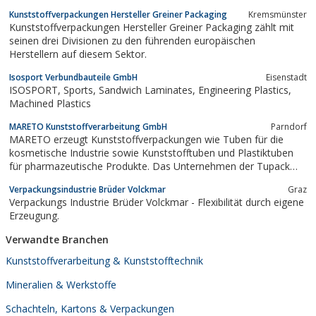
Mehrweg Plastikflaschen, Einweg Kunststoffflaschen oder
Kunststoffverpackungen Hersteller Greiner Packaging
Kremsmünster
Polycarbonatflaschen für Sport und Reha, Produkte.
Kunststoffverpackungen Hersteller Greiner Packaging zählt mit
seinen drei Divisionen zu den führenden europäischen
Herstellern auf diesem Sektor.
Isosport Verbundbauteile GmbH
Eisenstadt
ISOSPORT, Sports, Sandwich Laminates, Engineering Plastics,
Machined Plastics
MARETO Kunststoffverarbeitung GmbH
Parndorf
MARETO erzeugt Kunststoffverpackungen wie Tuben für die
kosmetische Industrie sowie Kunststofftuben und Plastiktuben
für pharmazeutische Produkte. Das Unternehmen der Tupack
Firmengruppe ist neben Kunststofftuben Produzent und
Verpackungsindustrie Brüder Volckmar
Graz
Hersteller von Verpackungen für globale Kosmetikkonzerne und
Verpackungs Industrie Brüder Volckmar - Flexibilität durch eigene
die Nahrungsmittel.
Erzeugung.
Verwandte Branchen
Kunststoffverarbeitung & Kunststofftechnik
Mineralien & Werkstoffe
Schachteln, Kartons & Verpackungen