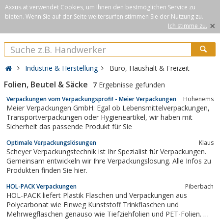
Axxus.at verwendet Cookies, um Ihnen den bestmöglichen Service zu
bieten. Wenn Sie auf der Seite weitersurfen stimmen Sie der Nutzung zu.
×
Ich stimme zu.
Industrie & Herstellung
Büro, Haushalt & Freizeit
Folien, Beutel & Säcke
7
Ergebnisse gefunden
Verpackungen vom Verpackungsprofi! - Meier Verpackungen
Hohenems
Meier Verpackungen GmbH: Egal ob Lebensmittelverpackungen,
Transportverpackungen oder Hygieneartikel, wir haben mit
Sicherheit das passende Produkt für Sie
Optimale Verpackungslösungen
Klaus
Scheyer Verpackungstechnik ist Ihr Spezialist für Verpackungen.
Gemeinsam entwickeln wir Ihre Verpackungslösung. Alle Infos zu
Produkten finden Sie hier.
HOL-PACK Verpackungen
Piberbach
HOL-PACK liefert Plastik Flaschen und Verpackungen aus
Polycarbonat wie Einweg Kunststoff Trinkflaschen und
Mehrwegflaschen genauso wie Tiefziehfolien und PET-Folien. Ob