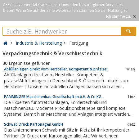
Axxus.at verwendet Cookies, um Ihnen den bestmöglichen Service zu
bieten. Wenn Sie auf der Seite weitersurfen stimmen Sie der Nutzung zu.
×
Ich stimme zu.
Industrie & Herstellung
Fertigung
Verpackungstechnik & Verschlusstechnik
30
Ergebnisse gefunden
Abfüllanlagen direkt vom Hersteller. Kompetent & präzise!
Wien
Abfüllanlagen direkt vom Hersteller. Kompetent &
präzise!Abfüllanlagen in Deutschland & Österreich - direkt vom
Hersteller | Unsere individuellen Anlagen passen sich allen
Anforderungen an!
PAMMINGER Maschinenbau Gesellschaft m.b.H. & Co.KG.
Linz
Die Experten für Stretchanlagen, Fördertechnik und
Maschinenbau. Moderne Produktionsbetriebe sind komplexe
Systeme. Damit hier Maschinen und Anlagen integriert werden
können, müssen die Anforderungen und Gegebenheiten
Schwab Druck Kartonagen GmbH
Rietz
genauestens analysiert und durchdacht werden.
Das Unternehmen Schwab mit Sitz in Rietz ist Ihr kompetenter
Partner für Druck und Kartonagen aller Art. Wir verbinden