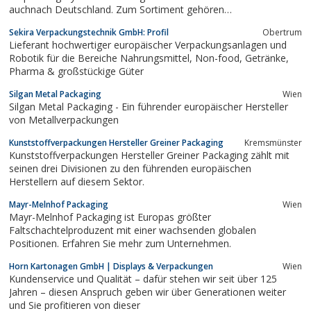
auchnach Deutschland. Zum Sortiment gehören
Lebensmittelverpackungen, Fast-Food Verpackungen und
Sekira Verpackungstechnik GmbH: Profil
Obertrum
Feinkostverpackungen sowie Salatverpackungen und
Lieferant hochwertiger europäischer Verpackungsanlagen und
Versiegelungsmaschinen für Speisen und Getränke
Robotik für die Bereiche Nahrungsmittel, Non-food, Getränke,
Verpackungen.
Pharma & großstückige Güter
Silgan Metal Packaging
Wien
Silgan Metal Packaging - Ein führender europäischer Hersteller
von Metallverpackungen
Kunststoffverpackungen Hersteller Greiner Packaging
Kremsmünster
Kunststoffverpackungen Hersteller Greiner Packaging zählt mit
seinen drei Divisionen zu den führenden europäischen
Herstellern auf diesem Sektor.
Mayr-Melnhof Packaging
Wien
Mayr-Melnhof Packaging ist Europas größter
Faltschachtelproduzent mit einer wachsenden globalen
Positionen. Erfahren Sie mehr zum Unternehmen.
Horn Kartonagen GmbH | Displays & Verpackungen
Wien
Kundenservice und Qualität – dafür stehen wir seit über 125
Jahren – diesen Anspruch geben wir über Generationen weiter
und Sie profitieren von dieser