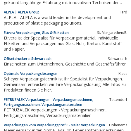
gekonnt langjährige Erfahrung mit innovativen Techniken der
jüngsten Generation. Als Ergebnis erhalten unsere Kunden
ALPLA | ALPLA Group
Hard
individuelle und leistungsstarke Lösungen, die exakt ihren
ALPLA - ALPLA is a world leader in the development and
Ansprüchen und Vorstellungen...
production of plastic packaging solutions.
Etivera Verpackungen, Glas & Etiketten
St. Margarethen/R.
Etivera ist der Spezialist für Verpackungsmaterial, individuelle
Etiketten und Verpackungen aus Glas, Holz, Karton, Kunststoff
und Papier.
Offsetdruckerei Schwarzach
Schwarzach
Einzelheiten zum Unternehmen, Geschichte und Geschäftsführer
Optimale Verpackungslösungen
Klaus
Scheyer Verpackungstechnik ist Ihr Spezialist für Verpackungen.
Gemeinsam entwickeln wir Ihre Verpackungslösung. Alle Infos zu
Produkten finden Sie hier.
PETRUZALEK Verpackungen - Verpackungsmaschinen,
Tattendorf
Fertigungsmaschinen, Verpackungsmaterialien
PETRUZALEK Verpackungen - Verpackungsmaschinen,
Fertigungsmaschinen, Verpackungsmaterialien
Verpackungen vom Verpackungsprofi! - Meier Verpackungen
Hohenems
Meier Verpackungen GmbH: Egal ob Lebensmittelverpackungen,