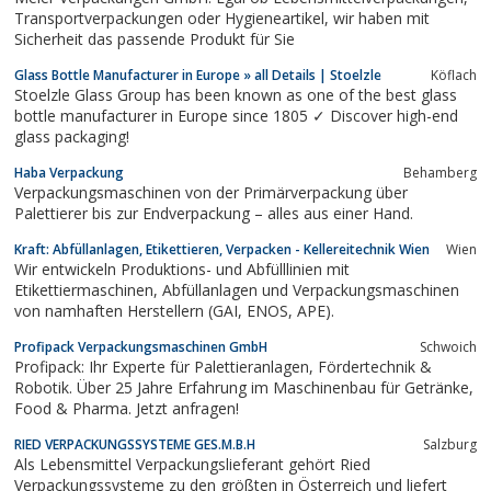
Transportverpackungen oder Hygieneartikel, wir haben mit
Sicherheit das passende Produkt für Sie
Glass Bottle Manufacturer in Europe » all Details | Stoelzle
Köflach
Stoelzle Glass Group has been known as one of the best glass
bottle manufacturer in Europe since 1805 ✓ Discover high-end
glass packaging!
Haba Verpackung
Behamberg
Verpackungsmaschinen von der Primärverpackung über
Palettierer bis zur Endverpackung – alles aus einer Hand.
Kraft: Abfüllanlagen, Etikettieren, Verpacken - Kellereitechnik Wien
Wien
Wir entwickeln Produktions- und Abfülllinien mit
Etikettiermaschinen, Abfüllanlagen und Verpackungsmaschinen
von namhaften Herstellern (GAI, ENOS, APE).
Profipack Verpackungsmaschinen GmbH
Schwoich
Profipack: Ihr Experte für Palettieranlagen, Fördertechnik &
Robotik. Über 25 Jahre Erfahrung im Maschinenbau für Getränke,
Food & Pharma. Jetzt anfragen!
RIED VERPACKUNGSSYSTEME GES.M.B.H
Salzburg
Als Lebensmittel Verpackungslieferant gehört Ried
Verpackungssysteme zu den größten in Österreich und liefert