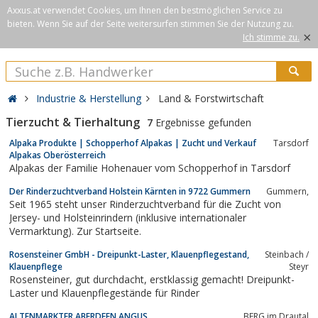
Axxus.at verwendet Cookies, um Ihnen den bestmöglichen Service zu
bieten. Wenn Sie auf der Seite weitersurfen stimmen Sie der Nutzung zu.
×
Ich stimme zu.
Industrie & Herstellung
Land & Forstwirtschaft
Tierzucht & Tierhaltung
7
Ergebnisse gefunden
Alpaka Produkte | Schopperhof Alpakas | Zucht und Verkauf
Tarsdorf
Alpakas Oberösterreich
Alpakas der Familie Hohenauer vom Schopperhof in Tarsdorf
Der Rinderzuchtverband Holstein Kärnten in 9722 Gummern
Gummern,
Seit 1965 steht unser Rinderzuchtverband für die Zucht von
Jersey- und Holsteinrindern (inklusive internationaler
Vermarktung). Zur Startseite.
Rosensteiner GmbH - Dreipunkt-Laster, Klauenpflegestand,
Steinbach /
Klauenpflege
Steyr
Rosensteiner, gut durchdacht, erstklassig gemacht! Dreipunkt-
Laster und Klauenpflegestände für Rinder
ALTENMARKTER ABERDEEN ANGUS
BERG im Drautal