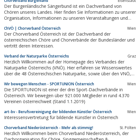
Chorverband Burgenland
Eisenstadt
(„Gerichtsdolmetscher“) zu vertreten und zu fördern.
Der Burgenländische Sängerbund ist ein Dachverband von
Chören unseres Landes. Hier finden Sie Informationen zu unserer
Organisation, Informationen zu unseren Veranstaltungen und
Projekten.
ChVÖ | Chorverband Österreich
Wien
Der Chorverband Österreich ist der Dachverband der
österreichischen Chöre und Chorverbände der Bundesländer und
vertritt deren Interessen.
Verband der Naturparke Österreichs
Graz
Herzlich Willkommen auf der Homepage des Verbandes der
Naturparke Österreichs (VNÖ). Hier erfahren sie Wissenswertes
über die 48 Österreichischen Naturparke, sowie über den VNÖ,
seine Aufgaben und Projekte.
Wir bewegen Menschen - SPORTUNION Österreich
Wien
Die SPORTUNION ist einer der drei Sport-Dachverbände in
Österreich. Wir bewegen über 921.000 Mitglieder in rund 4.370
Vereinen österreichweit (Stand 1.1.2019)
art-bv - Berufsvereinigung der bildenden Künstler Österreich
Wien
Interessensvertretung für bildende Künstler in Österreich
Chorverband Niederösterreich - Mehr als stimmig!
St. Pölten
Herzlich Willkommen beim Chorverband Niederösterreich, der
Dachorganisation für Chöre, Singgemeinschaften &