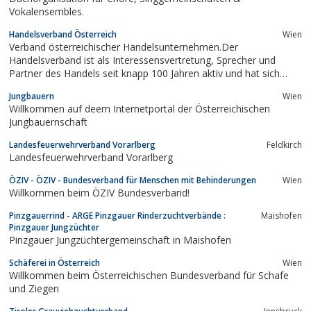
Vokalensembles.
Handelsverband Österreich
Wien
Verband österreichischer Handelsunternehmen.Der
Handelsverband ist als Interessensvertretung, Sprecher und
Partner des Handels seit knapp 100 Jahren aktiv und hat sich
stets neu erfunden, um seine Mitglieder im Umfeld der sich
Jungbauern
Wien
verändernden Marktherausforderungen bestmöglich zu
Willkommen auf deem Internetportal der Österreichischen
begleiten. Neben den Handelsunternehmen, die in...
Jungbauernschaft
Landesfeuerwehrverband Vorarlberg
Feldkirch
Landesfeuerwehrverband Vorarlberg
ÖZIV - ÖZIV - Bundesverband für Menschen mit Behinderungen
Wien
Willkommen beim ÖZIV Bundesverband!
Pinzgauerrind - ARGE Pinzgauer Rinderzuchtverbände :
Maishofen
Pinzgauer Jungzüchter
Pinzgauer Jungzüchtergemeinschaft in Maishofen
Schäferei in Österreich
Wien
Willkommen beim Österreichischen Bundesverband für Schafe
und Ziegen