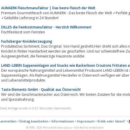
AUMAERK Fleischmanufaktur | Das beste Fleisch der Welt
Premium Gourmetfleisch von AUMAERK - Das beste Fleisch der Welt ✓Perfekt g
✓Gekühlte Lieferung in 24 Stunden!
DILLES die Feinkostmanufaktur - Herzlich Willkommen!
Fischfeinkost vom Feinsten
Fuchsberger Knödelerzeugung
ProdukteDas Sortiment. Das Original. Von Hand gedreht.Hier dreht sich alles nur um sie. Um die „echten“ Fuchsberger
Knödel.In flinker Handarbeit werden sie geschaffen. Und nur schwindelfreie Z
Ausgewogenheit, die feinwürzige Hausnote unddie
LAND-LEBEN Suppeneinlagen und Snacks wie Backerbsen Croutons Frittaten a
Der europäische Nahrungsmittel und Lebensmittel Produzent LAND-LEBEN ist s
Suppeneinlagen. Als Nahrungsmittel Hersteller in Österreich verfügen wir übe
und Lebensmittelprodukte.
Taste Elements GmbH - Qualität aus Österreich!
Wir sind die Geschmackmacher aus Österreich. Wir bieten Zutaten für die molekulare Küche, individue
und Spezialnahrung.
Diese Anfrage wurde in 0,02 Sekunden beantwortet.
s anmelden
•
Eintrag bearbeiten
•
Informationen
•
Impressum
•
Kritik oder Ideen?
•
© 1998 - 2026 Wirtschaftsnetz axxus • Alle Rechte vorbehalten