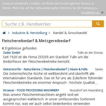
Axxus.at verwendet Cookies, um Ihnen den bestmöglichen Service zu
bieten. Wenn Sie auf der Seite weitersurfen stimmen Sie der Nutzung zu.
×
Ich stimme zu.
Industrie & Herstellung
Handel & Grosshandel
Fleischereibedarf & Metzgereibedarf
6
Ergebnisse gefunden
Zeder GmbH
Tulln an der Donau
Seit 1920 ist die Firma ZEDER am Standort Tulln um die
Bedürfnisse der Fleischereibetriebe bemüht.
Ginterstorfer - Naturdärme | Fleischereibedarf | Häute & Felle
Saxen
Die österreichische Küche ist weltberühmt und übertrifft alle
internationalen Standards. Das ist für uns als Zulieferer führender
Fleischereibetriebe ein enormer Anspruch - höchste Qualität
unsere Entsprechung.
Strasser - FOOD PROCESSING MACHINERY
Nussdorf am Haunsberg
Was unsere Fleischereimaschinen angeht sind wir
ausgesprochen wählerisch. In unser umfassendes Sortiment
kommt nur, was wir auch selbst bedenkenlos verwenden